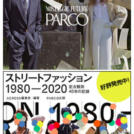
きっかけは、ユスフさん自身の映画制作の工程にあった
という。孤独で長い映画制作の過程では、何度も映像を
見返していると何が正解が分からなくなるときがあるそ
うだ。方向性を見失いそうになったときには誰かの意見
が欲しくなるもの。
ユスフさん：
「わたしは自分の映画を作るとき、いつも
信頼している4～5人に映画のクリップを送ってフィード
バックをもらいます。それでもいつも思い通りにはいき
ません。友人が自分の作品を見てくれる時間があるかど
うか分からないし、それを強制することもできない。感
想も優しさで良いことしか言ってくれないときもある。
それに多くの場合、友人は自分と似た思考を持っている
ので、意外な視点から建設的なアドバイスが欲しいとき
は赤の他人の方が良かったりします。でもロンドンのよ
うな大都市で、友達以上の広いコミュニティを作るのは