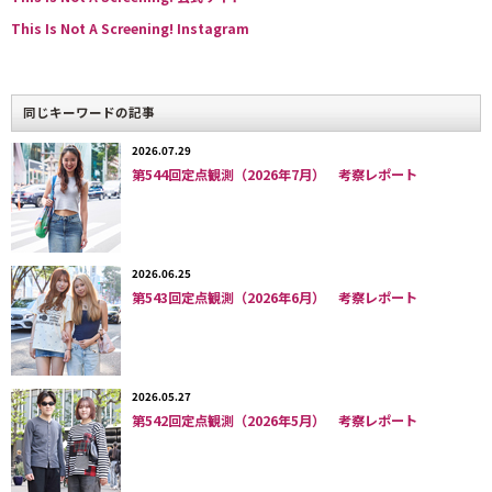
開催場所は、東ロンドン、Dalston（ダルストン）に位置
This Is Not A Screening! Instagram
する独立系映画館「Rio Cinema（リオ・シネマ）」の地
下にあるワークショップルーム。1回のイベントでアーテ
ィストと観客含め30人ほどが集まる。上映作品は媒体が
同じキーワードの記事
映像であればなんでもいい。過去には、ホラー映画、ド
2026.07.29
キュメンタリー、実験映画、ミュージックビデオ、ビジ
第544回定点観測（2026年7月） 考察レポート
ュアルアートなど様々なジャンル、長さも1分のものから
長編映画まで多様な映像作品が集まった。アーティスト
は必ずしも映画監督だけとは限らず、会社員や俳優、詩
2026.06.25
人、学生など様々なバックグラウンドを持つ人々が集ま
第543回定点観測（2026年6月） 考察レポート
るのも特徴だ。
ファウンダー兼共同主催者の1人、映像作家のYusuf
2026.05.27
Emre Yalçın（ユスフ・エムレ・ヤルチン）さんに話を聞
第542回定点観測（2026年5月） 考察レポート
いた。