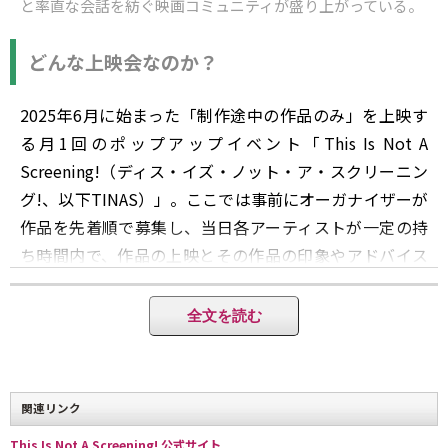
と率直な会話を紡ぐ映画コミュニティが盛り上がっている。
どんな上映会なのか？
2025年6月に始まった「制作途中の作品のみ」を上映す
る月1回のポップアップイベント「This Is Not A
Screening!（ディス・イズ・ノット・ア・スクリーニン
グ!、以下TINAS）」。ここでは事前にオーガナイザーが
作品を先着順で募集し、当日各アーティストが一定の持
ち時間内で、作品の上映とその作品の印象やアドバイス
を観客から得るディスカッションが行われる。映画祭な
どのコンペとは異なり、作品の審査やアイデアピッチは
全文を読む
行わない。純粋な意見交換、制作のための手がかりを得
る場所として、アーティストや映画好きの人が集まるコ
ミュニティだ。
関連リンク
This Is Not A Screening! 公式サイト