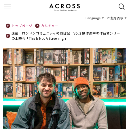
Language
PC版を表示
トップページ
カルチャー
連載 ロンドンコミュニティ考察日記 Vol.2 制作途中の作品オンリー
の上映会「This Is Not A Screening!」