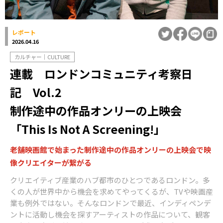
レポート
2026.04.16
カルチャー｜CULTURE
連載 ロンドンコミュニティ考察日
記 Vol.2
制作途中の作品オンリーの上映会
「This Is Not A Screening!」
老舗映画館で始まった制作途中の作品オンリーの上映会で映
像クリエイターが繋がる
クリエイティブ産業のハブ都市のひとつであるロンドン。多
くの人が世界中から機会を求めてやってくるが、TVや映画産
業も例外ではない。そんなロンドンで最近、インディペンデ
ントに活動し機会を探すアーティストの作品について、観客