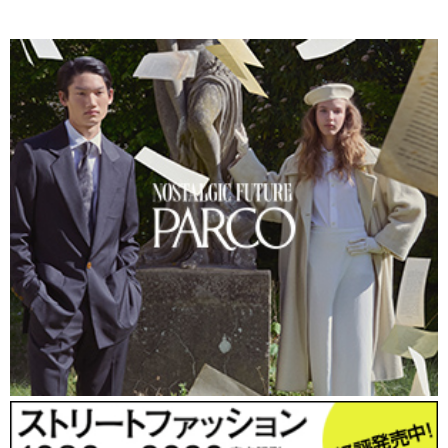
イメージ自体を商品化している。女性労働者のエンパワ
メントを謳いながら、そのビジュアルイメージは宣伝の
ための商品に変えられている。
ここから見えてくるのは、ファッション業界において、
手仕事を称賛することは、当の手仕事に取り組んでいる
人々に対して正当なリスペクトをもたらすとは限らない
ということだ。 非西洋のファッション産業は、しかし、
100％オリエンタリズムの被害者というわけでもない。
手仕事によって、西洋に対して自分たちの存在をアピー
ルすることもできる。西洋からのオリエンタリズムを利
用することで利益を上げるだけではなく、自分たちのア
イデンティティを創り出し、内外に知らしめ、ナショナ
ルブランディングを行う。
非西洋のデザイナーがパリで発表すること自体をファッ