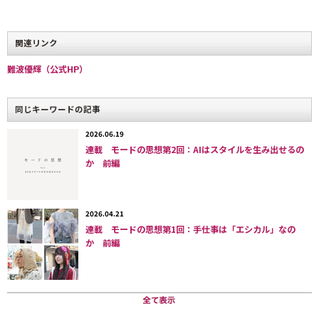
存しながらも、厳しい階層のヒエラルキーの中で職人の
創造性は「幽霊としての他者」として見えないものとさ
関連リンク
れ、搾取されている事態だ（Kuldova 2016）。伝統的な
難波優輝（公式HP）
モチーフを利用するデザイナーが「創造の天才」と称賛
される陰で無名の職人（多くは女性や低カーストの
同じキーワードの記事
人々）が低賃金で働かされている。そうした階層的搾取
がインドの伝統美の商品化によって正当化されていると
2026.06.19
連載 モードの思想第2回：AIはスタイルを生み出せるの
いう実情があるわけだ。
か 前編
また、女性労働者の研究を行うアレッサンドラ・コスタ
グリオラは、現代の「意識高い系」ファッションブラン
2026.04.21
連載 モードの思想第1回：手仕事は「エシカル」なの
ドがInstagram広告でグローバルサウス出身の女性手工
か 前編
芸労働者をいかに描いているかを分析した（Costagliola
2023）。約300点の投稿画像を調べ、フェアトレードを
掲げる西洋のブランドが貧しい地域の女性たちを「発展
途上の女性」のステレオタイプに沿って現し、その労働