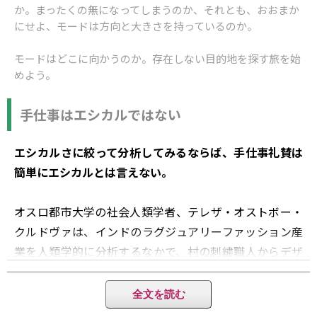
か。まったくの無になってしまうのか、それとも、おおまか
にせよ、モードは方向と大きさを持っているのか。
モードはどこに向かうのか。存在しない目的地を探す旅を始
めよう。
手仕事はエシカルではない
エシカルさに絞って分析してみるならば、手仕事礼賛は
簡単にエシカルとは言えない。
オスロ都市大学の社会人類学者、テレザ・オストボー・
クルドヴァは、インドのラグジュアリーファッション産
業を人類学的に分析するなかで、村の刺繍職人からデザ
イナーのオフィス、ファッションショーまでを横断的に
調査した。その結果みえてきたのは、現代インドのハイ
全文を読む
ファッション市場がインド全国の職人たちの手仕事に依