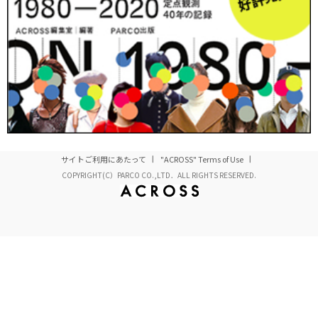
ションの制度の前提として、自国の手仕事を西洋的なモ
ードの文脈へと翻訳する事例も散見される。そこではセ
ルフ・オリエンタリズム（自らが自らをエキゾチック化
すること）と、これまで声を与えられていなかった非西
洋文化を生きる者としての語りが同時に行われている。
しかし、パリでの活躍を目指すことは、そうすることが
非西洋文化を西洋文化に認めさせることを目的とする限
り、西洋＝モードという制度的枠組みから完全に外れら
サイトご利用にあたって
"ACROSS" Terms of Use
れるような試みではない。
COPYRIGHT(C）PARCO CO.,LTD．ALL RIGHTS RESERVED.
たとえば、中央アジアのウズベキスタンでは、ソ連崩壊
後、イカット織物や伝統的な帽子ドゥッピが国家的遺産
として注目を浴びている。政府は天然シルク生産やイカ
ット織りを支援し、ファッションショーや展示会を通じ
て「古代シルクロードの正統な継承者」というイメージ
を国内外に発信している（Mentges 2019）。ここで強調