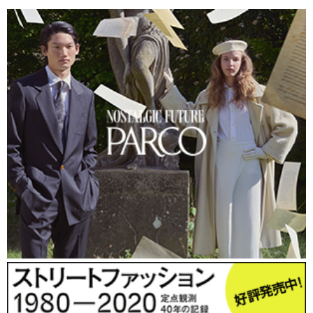
道に面した大きな吹き抜けの窓が明るい、開放的な空間である。
今回の出店を機に同店はリニューアル。既存のインディアンテイ
ストに加え、タイやイタリアなどワールドワイドなスパイスに着
目した商品を新たに投入した。コーヒーは、米国コロラド州ボル
ダー産の豆を直接入荷し提供している。
「アウトドアとは切り離せない“旅”のイメージを取り入れ、より
同社のブランドイメージに沿った展開をしていきます。“スロー
フードに通じるファストフード”を目指し、有機栽培の食材も積
極的に取り入れています」とは、同店プランナーの河村衡徳さ
ん。
総務省の推計によると、03年9月現在の65歳以上の高齢者は、日
本の総人口の19.0%と過去最高を更新した。高齢者人口は年々増
え続けており、世界最高水準に達しているという。
「引退のないアウトドアは、健全な人生を送るために必要不可
欠。総参加人口は確実に増えていますね」（半田さん）。