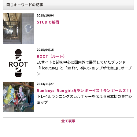
ウトドアを身近に感じて頂くきっかけになればと、出店するのは
同じキーワードの記事
認知度の高い場所をセレクトしています」と、同店店長の半田久
さんは話す。
2018/10/04
STUDIO新宿
ガラス張りの店内でまず目に飛び込んでくるのが、1階から3階の
吹き抜け部分に設置された高さ13メートルのクライミングウォー
ル。迫力あるオブジェとしての存在感はもちろん、実際にロック
2015/04/15
クライミングを体験することもできる。
ROOT（ルート）
ECサイトと卸を中心に国内外で展開していたブランド
1階から4階は都心部最大となる190坪の売り場、5階はイベント
「Ficouture」と「so far」初のショップが代官山にオープ
ン
スペースとなっており、アウトドアライフの情報発信地として、
写真展や講習会を開催していく。18日にはオープニングイベント
2013/11/27
として、北磁極から南極点までの人力踏破や七大陸最高峰登頂の
Run boys! Run girls!(ラン ボーイズ！ラン ガールズ！)
最年少記録を持つ若き旅人、石川直樹さん（26）のスライドショ
トレイルランニングのカルチャーを伝える日本初の専門シ
ョップ
ーが行われ、会場には20代を中心に100人以上もの若者が集まっ
た。
地下1階には、同社としては5店舗目となるエスニックファストフ
ードレストラン「スパイスマジック」を併設。地下とはいえ、坂