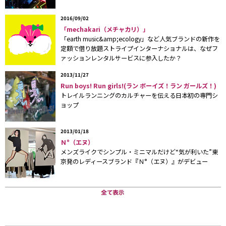
2016/09/02
02年冬にミナミスポーツ渋谷店、今夏にはヴィクトリア渋谷店が
「mechakari（メチャカリ）」
閉店したのは記憶に新しい。渋谷のアウトドアスポーツ事情がま
「earth music&amp;ecology」など人気ブランドの新作を
すます貧困になるかと思われた矢先、10月17日、渋谷・東急ハ
定額で借り放題ストライプインターナショナルは、なぜフ
ンズ前に「モンベルクラブ渋谷店」がオープンした。
ァッションレンタルサービスに参入したか？
運営するのはアウトドアスポーツ用品メーカーである（株）モン
2013/11/27
ベルグループ（本社、大阪市西区）の子会社（株）ベルカディ
Run boys! Run girls!(ラン ボーイズ！ラン ガールズ！)
ア。9月に竣工された地下1階・地上6階建ての自社ビルを利用し
トレイルランニングのカルチャーを伝える日本初の専門シ
ョップ
たもので、東京での旗艦店となる。これにより国内29店舗、海外
（米・ボルダー）1店舗での展開となった。
2013/01/18
実は同社は今回の出店の他、長野県の諏訪店、大阪府の箕面店
Ｎ°（エヌ）
メンズライクでシンプル・ミニマルだけど“気が利いた”東
と、10月だけでも3店舗をオープン。出店には常に意欲的だとい
京発のレディースブランド『Ｎ°（エヌ）』がデビュー
う。
「メーカーである我々は、良いものを親切・丁寧に売るだけでな
く、アウトドアの楽しさを伝え、表現していかなければなりませ
ん。誰にも会いたくない、と思ってフィールドに出かけても、感
動を共有できる理解者が欲しくなるもの。ごく一般の方々にもア