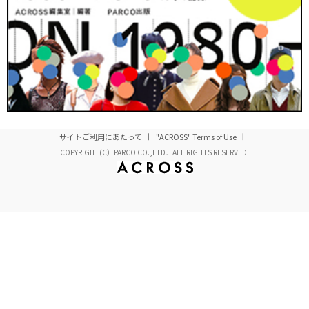
サイトご利用にあたって
"ACROSS" Terms of Use
COPYRIGHT(C）PARCO CO.,LTD．ALL RIGHTS RESERVED.