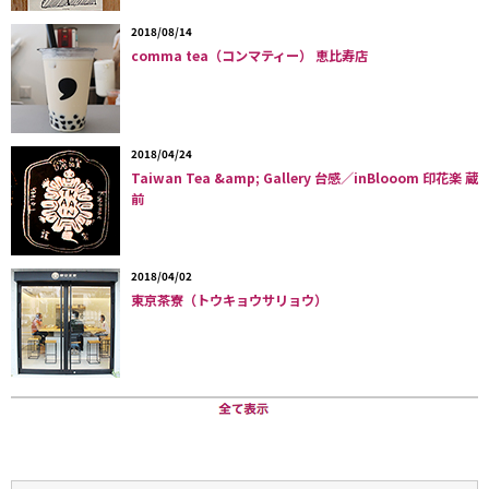
つも閉店。その後も復活を願う声が多く寄せられたため、今回、
2018/08/14
規模を拡大しての移転リニューアルオープンに踏み切ったという
comma tea（コンマティー） 恵比寿店
わけだ。
「コンセプトは、ハリウッド映画をテーマとしたエンターテイン
メント・カフェ。渋谷は大手映画館もミニシアターも多い映画の
2018/04/24
街ですから、映画館以外で映画ファンが楽しめる空間を作りたか
Taiwan Tea &amp; Gallery 台感／inBlooom 印花楽 蔵
ったんです」とショップマネージャーの宮地慎一さん。
前
店舗面積はトイショップが7坪、カフェが45坪とかなり広い。赤
と黒、シルバーを基調とした近未来的なカフェスペースには、ET
2018/04/02
やインディ・ジョーンズなどの実物大フィギュアやプロップ（映
東京茶寮（トウキョウサリョウ）
画で使われる小道具）が展示されていたり、設置されたモニター
で話題作の予告編が上映されていたりと、随所にこだわりが見ら
れる。もちろんBGMもハリウッド映画のサウンドトラックだ。ま
たトイショップも、ハリウッド映画関連のグッズを中心とした品
揃え。玩具だけでなく、映画で使用されたモデルの靴やサングラ
スなどのコレクターズアイテムや前売りチケットも扱っている。