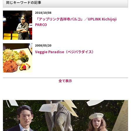
同じキーワードの記事
「客層は若い女性や家族連れが中心ですが、熟年の映画ファンや
アメリカからの観光客のお客様も増えてきていますね。最終的に
2018/10/08
はハリウッドスターが来日した際にお忍びで来店するような店に
「アップリンク吉祥寺パルコ」／UPLINK Kichijoji
PARCO
したい、というのが夢なんです」（宮地さん）。
メジャー、マイナーという線引きが消滅し、サブカルチャーとハ
2008/05/20
イカルチャーの境界がなくなったといわれる現在、トイショップ
Veggie Paradise（ベジパラダイス）
と飲食店が一体化した同店の業態は、フィギュアに代表されるマ
ニア文化がもはや特殊なものではなくなったことを象徴している
ようで興味深い。
ちなみにカンティーナという店名は、「スターウォーズ・エピソ
ード4」に登場する酒場の名前から付けたのだそうだ。