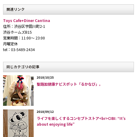
関連リンク
Toys Cafe+Diner Cantina
住所：渋谷区宇田川町2-1
渋谷ホームズB15
営業時間：11:00〜 23:00
月曜定休
tel：03-5489-2434
同じカテゴリの記事
2018/10/25
2月28日、公園通り沿いにトイショップ併設型カフェバー「カン
聖路加健康ナビスポット「るかなび」。
ティーナ」がオープンした。
経営するのは、映像機器・音響機器のレンタル会社を経営する小
宮さん（39）。小宮さんは本業の傍ら、00年2月、趣味が高じて
2018/09/12
カフェバーを併設したスターウォーズ専門トイショップを渋谷区
ライフを楽しくするコンセプトストア<br>CIBI: “It’s
about enjoying life”
松濤にオープン。スターウォーズファンの溜まり場として人気を
博していたが、物件の契約による事情から02年7月に惜しまれつ