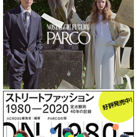
テーブルが置かれた「ルリジューズルーム」、「ホイッ
プストロベリールーム」が広がる。他にも「ビスケット
ルーム」などがあり、テーマに合わせた壁紙や什器が設
置されていて、訪れる度に異なるルームに座ることも楽
しみの1つになりそうだ。また、パウダールームのコン
セプトは「トゥース」。小さくて見過ごしてしまいそう
な小さな「マウスルーム」（ねずみ用の部屋）まである
から驚きだ。店舗は約６０坪、席数41席。（シークレッ
トルームを除く）
メニューはこれまで「Q-pot.」がアクセサリーにしてき
たスウィーツを色や形をそのままに忠実に再現。
3種類
のプレートメニューで提供する。人気は「リングプレー
ト」（ドリンクセット、1,600円）。2種のチョコレート
と、プチクリーミーマカロン（全4種）又はプチカップケ
ーキ（全4種）から1品を選べ、皿に描かれた手にリング