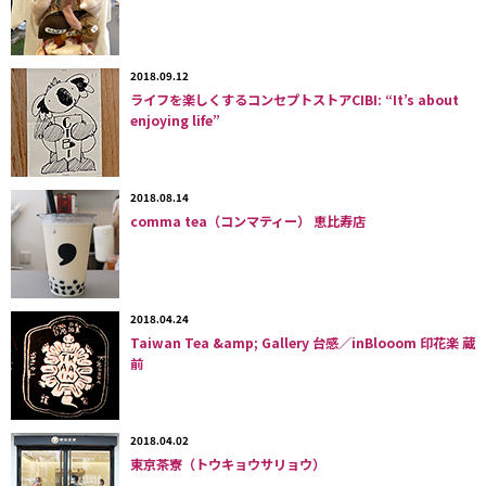
ティーカップやポット、カトラリーはすべてオリジナル。持ち手がQになっ
たカップは購入することができる。
2018.09.12
ライフを楽しくするコンセプトストアCIBI: “It’s about
enjoying life”
2018.08.14
comma tea（コンマティー） 恵比寿店
まるでお菓子の家のようなメルヘンな店内。ビスケットルーム、ホイップル
ームなど9つのテーマで分かれている。
2018.04.24
Taiwan Tea &amp; Gallery 台感／inBlooom 印花楽 蔵
前
2018.04.02
東京茶寮（トウキョウサリョウ）