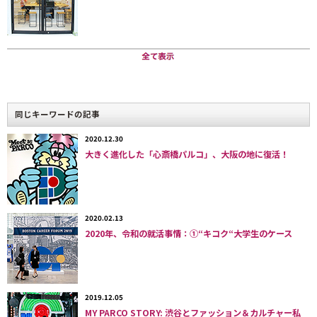
5種のケーキから選べるネックレス プレート（税込￥2,000）の3種をドリ
ンクとセットで提供。
カラフルなマカロン、ビターなチョコレート、様々なフ
レーバーのアイスクリーム…、
スウィーツをモチーフに
したアクセサリーブランド「
Q-pot.（キューポッ
同じキーワードの記事
ト）
」。同ブランドが発足10周年を記念して、2012年9
2020.12.30
月9日、東京・青山にカフェ「
Q-pot CAFE.（キューポッ
大きく進化した「心斎橋パルコ」、大阪の地に復活！
トカフェ）
」をオープンした。
場所は、国道246号から
一本入った「Q-pot.原宿本店」の斜め向かい。同ブラン
ドのアクセサリーをそのまま再現したスウィーツが女性
2020.02.13
客に人気を呼んでいることから取材を行った。
2020年、令和の就活事情：①“キコク“大学生のケース
「Q-pot.」は、デザイナーのワカマツ タダアキさん（現
在35歳）が2002年にスタート。「スウィーツで世界中に
2019.12.05
笑顔の連鎖を広げたい」というコンセプトで展開され
MY PARCO STORY: 渋谷とファッション＆カルチャー私