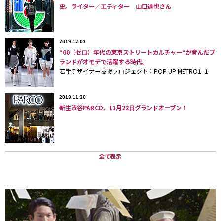
る、身につける人もそれを見る人も楽しくなるようなポ
史。ライター／エディター 山口達也さん
ジティブアクセサリーは、国内だけでなく海外でも人気
となっている。運営元は（株）グラム。
2019.12.01
“00（ゼロ）年代の東京ストリートカルチャー“が育んだブ
10周年を迎え顧客への感謝の気持ちを表したい、これま
ランドがオモテで活躍する時代。
若手デザイナー支援プロジェクト：POP UP METRO1_1
で培ったことを無駄にせず新しいことにチャレンジした
いという思いからカフェをオープン。ワカマツさん自身
2019.11.20
が、内装デザインを手がけ、アクセサリーをいかにスイ
新生渋谷PARCO、11月22日グランドオープン！
ーツで再現するかというメニュー創作を手掛けたとい
う。
“そのむかしお屋敷だった建物を改装して建てられた”と
いうテーマから、外観は重厚感ある佇まい。「Q-pot.」
=何が飛び出すかわからない謎の壺という意味合いか
ら、店内はQ（9）つのルームを設置。まずはテイクアウ
トがディスプレイに並ぶ「ホイップルーム」、長く白い