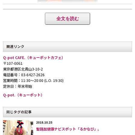
全文を読む
関連リンク
Q-pot.の人気シリーズ、マカロンのアクセサリーをスイーツで忠実に再現。
ベリーマカロン￥680
Q-pot CAFE.（キューポットカフェ）
〒107-0061
東京都港区北青山3-10-2
電話番号：03-6427-2626
営業時間：11:30〜20:00 (L.O. 19:30)
定休日：年末年始
Q-pot.（キューポット）
同じタグの記事
2018.10.25
聖路加健康ナビスポット「るかなび」。