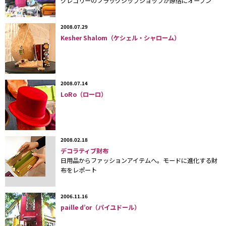
グレゴリーのフラッグシップショップが原宿にオープン
2008.07.29
Kesher Shalom（ケシェル・シャローム）
2008.07.14
LoRo（ローロ）
ボーダーのタイツに柄ソックスのレイヤードがキュート！ コーディネート
をイメージしやすいよう、ショップスタッフが着こなしを提案している。
2008.02.18
デコラティブ財布
タトゥー柄のストッキングやポップなプリント柄のタ
日用品からファッションアイテムへ。モードに進化する財
イツなど、ひと際目を引くレッグウェア「
MAM
布をレポート
AVANTGARDE
（エムエーエムアバンギャルド）、以下
2006.11.16
MAM
」。同ブランドの直営店「
AVANTGARDE
（アバン
paille d’or（パイユドール）
ギャルド）」が
2011
年
10
月
8
日に、東京・原宿の原宿通り