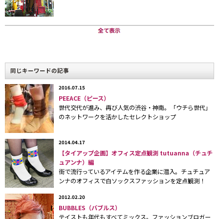
沿いにオープンし人気を呼んでいる。ここ最近、定点観
測でも、同ブランドのレッグウェアを着用する女の子が
増えていることから、早速取材を行った。
オーナー兼デザイナーを務めるのは、渡辺一祐さん
同じキーワードの記事
（
40
歳）。東京出身の渡辺さんは、中学卒業後に単身で
2016.07.15
札幌へ。さまざまな職を経て、
1996
年、
25
歳のときに古
PEEACE（ピース）
着店「
chop
（チョップ）」を友人と共同で設立。折から
世代交代が進み、再び人気の渋谷・神南。「ウチら世代」
のネットワークを活かしたセレクトショップ
の古着ブームに乗って店舗を拡大するも、
34
歳のときに
方向転換。アメリカのストッキングメーカーから声がか
2014.04.17
かり、レッグウェアの輸入・卸売をスタートした。
【タイアップ企画】オフィス定点観測 tutuanna（チュチ
ュアンナ）編
街で流行っているアイテムを作る企業に潜入。チュチュア
卸先の大半が関東圏にあったことから、
2009
年に東京
ンナのオフィスで白ソックスファッションを定点観測！
に拠点を移し、
2009-10
年秋冬シーズンからレッグウェア
2012.02.20
BUBBLES（バブルス）
のオリジナルブランド「
MAM
」をスタートした。
テイストも年代もすべてミックス。ファッションブロガー