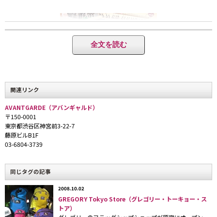
全文を読む
関連リンク
カラータイツも豊富な品揃え。
AVANTGARDE（アバンギャルド）
〒150-0001
東京都渋谷区神宮前3-22-7
藤原ビルB1F
03-6804-3739
同じタグの記事
大ヒット中のタトゥストッキング。
各￥3,465(税込)
2008.10.02
GREGORY Tokyo Store（グレゴリー・トーキョー・ス
トア）