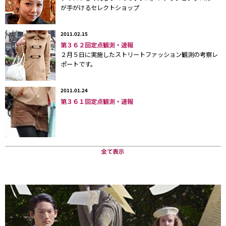
が手がけるセレクトショップ
「日本ではレッグウェアは長らく下着業界の範疇にあ
ったため、デザイン面は未開拓でした。女性のファッシ
2011.02.15
第３６２回定点観測・速報
ョンアイテムは選択肢がたくさんあるのに、なぜかタイ
２月５日に実施したストリートファッション観測の考察レ
ポートです。
ツやストッキングはベージュと黒しかなかった。そこ
で、アパレルと同レベルのトレンド感のあるレッグウェ
2011.01.24
アを作ろうと思ったんです。普通のものではなく、履く
第３６１回定点観測・速報
だけでその日一日が楽しくなるようなおもしろくて刺激
的なものです」（渡辺一祐さん）
オリジナルのストッキングやタイツ、レギンス、ニー
ハイソックスは、チェックや水玉、幾何学模様、ヒョウ
柄、ボーダー、しずく柄など多彩。ディズニーとのコラ
ボストッキングもあり、異業種とのコラボレーションア
イテムは今後も月単位で発売していく。売れ筋は、ヌー