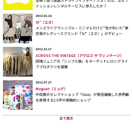
定額で借り放題ストライプインターナショナルは、なぜフ
え、
アパレルブランド「途中でやめる」
の商品も販売す
ァッションレンタルサービスに参入したか？
る。
2013.01.18
Ｎ°（エヌ）
メンズライクでシンプル・ミニマルだけど“気が利いた”東
「途中でやめる」は、山下陽光さん（
34
歳）がデザイ
京発のレディースブランド『Ｎ°（エヌ）』がデビュー
ンを手がけるリメイクブランド。山下さんは
2004
年にブ
ランドをスタートし、
2005
年には高円寺で古着店「素人
2012.12.17
ACROSS THE VINTAGE（アクロス ザ ヴィンテージ）
の乱シランプリ」をオープンするが、服作りに専念する
団塊ジュニアの「シンプル族」をターゲットにロングライ
ため
2011
年
8
月末に閉店。これまでに、オンラインショッ
フプロダクツを提案
プ「
パルコ・シティ
」内「
クリエイターズマンション
」
2012.07.27
の期間限定ショップでの販売や、福岡パルコの「
once A
Muguet（ミュゲ）
month
」に出店しており、好評だったことから、今回の出
中目黒のセレクトショップ「Vase」が発信凝縮した世界観
を表現する2.5坪の実験的ショップ
店に至った。また、「
PASS THE BATON
（パスザバト
ン）
表参道店」でも販売している。