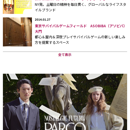
GARTER（ガーター）の江幡晃四郎さんによるコスチュームジュエリー。
NY発。土曜日の精神を毎日貫く、グローバルなライフスタ
イルブランド
2014.01.27
東京サバイバルゲームフィールド ASOBIBA（アソビバ）
大門
都心＆屋内＆深夜プレイサバイバルゲームの新しい楽しみ
方を提案するスペース
商品は古着のリメイクが中心で、ほぼ全て1点もの。今回のために作られた
商品も多い。