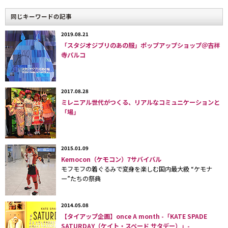
同じキーワードの記事
2019.08.21
「スタジオジブリのあの服」ポップアップショップ＠吉祥
寺パルコ
2017.08.28
ミレニアル世代がつくる、リアルなコミュニケーションと
「場」
2015.01.09
Kemocon（ケモコン）7サバイバル
モフモフの着ぐるみで変身を楽しむ国内最大級 “ケモナ
ー”たちの祭典
2014.05.08
【タイアップ企画】once A month -「KATE SPADE
SATURDAY（ケイト・スペード サタデー）」-