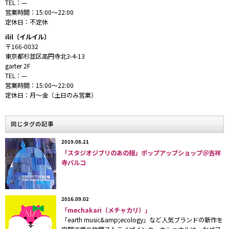
TEL：—
高円寺にある「キタコレビル」は、築
50
年以上のバラ
営業時間：15:00〜22:00
ック風の一軒家に
5
つのアパレルショップと
2
つのスナッ
定休日：不定休
クが入居した物件である。個性的な古着やオリジナル、
ilil（イルイル）
〒166-0032
リメイク商品などを揃え、アラウンド
90
年生まれのおし
東京都杉並区高円寺北3-4-13
garter 2F
ゃれな若者に特に支持されていることは、以前弊誌でも
TEL：—
紹介した。（
過去の記事はこちらからご覧下さい
）
営業時間：15:00〜22:00
定休日：月〜金（土日のみ営業）
その「キタコレビル」が、渋谷パルコ
Part1
・地下
1
階の
同じタグの記事
パルコ自主編集ショップ「
once A month
（ワンスアマン
ス）」に、
2012
2019.08.21
年
1
月
11
日〜
23
日まで出店する。
「スタジオジブリのあの服」ポップアップショップ＠吉祥
寺パルコ
今回は、「キタコレビル」に入居する
「素人の乱はや
とちり」「
NINCOMPOOP CAPACITY
（ニンカンプー
2016.09.02
プキャパシティ）」「
GARTER
（ガーター）」「シーク
「mechakari（メチャカリ）」
レット
DOG
」「
ilil
（イルイル）」
の
5
店舗の商品に加
「earth music&amp;ecology」など人気ブランドの新作を