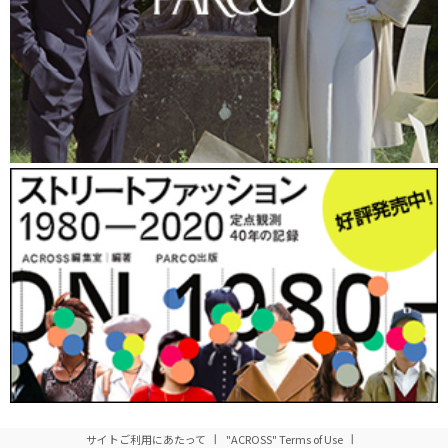
5TOY（ゴトイ）の将棋グローブ。とにかく自由な発想で作られた商品ばか
り。
「途中でやめる」のデザイナー山下さんによるディスプレイ。よく見るとこ
サイトご利用にあたって
"ACROSS" Terms of Use
んなタグが！