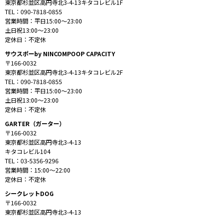
東京都杉並区高円寺北3-4-13キタコレビル1F
TEL：090-7818-0855
営業時間：平日15:00〜23:00
土日祝13:00〜23:00
定休日：不定休
サウスポーby NINCOMPOOP CAPACITY
〒166-0032
東京都杉並区高円寺北3-4-13キタコレビル2F
TEL：090-7818-0855
ilil（イルイル）オーナーのレイチェルさん。「地方に住んでいる若い子で、
営業時間：平日15:00〜23:00
おもしろいものを探している、アドベンチャースピリットを持った子に来て
土日祝13:00〜23:00
ほしい！」
定休日：不定休
GARTER（ガーター）
〒166-0032
東京のストリートでは、
2009
年頃から、
日によってさ
東京都杉並区高円寺北3-4-13
まざまな異なるテイストのファッションをコスプレ感覚
キタコレビル104
TEL：03-5356-9296
で楽しむアラウンド
90
年生まれの「コスプレ系」が台頭
営業時間：15:00〜22:00
定休日：不定休
している。
そんな新しいムーブメントを象徴しているシ
シークレットDOG
ョップと言えるのが「キタコレビル」だろう。
〒166-0032
東京都杉並区高円寺北3-4-13