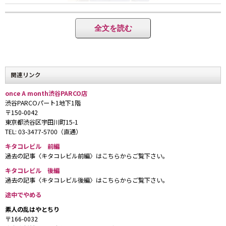
全文を読む
山下ヒカルさんがデザイナーをつとめる「途中でやめる」。すべて今回のた
めに作った1点ものを販売する。
関連リンク
once A month渋谷PARCO店
渋谷PARCOパート1地下1階
〒150-0042
東京都渋谷区宇田川町15-1
TEL: 03-3477-5700（直通）
dogのライダースジャケット。原宿のトンちゃん通りとキタコレビル内にシ
キタコレビル 前編
ョップを構えている。
過去の記事〈キタコレビル前編〉はこちらからご覧下さい。
キタコレビル 後編
過去の記事〈キタコレビル後編〉はこちらからご覧下さい。
途中でやめる
素人の乱はやとちり
〒166-0032