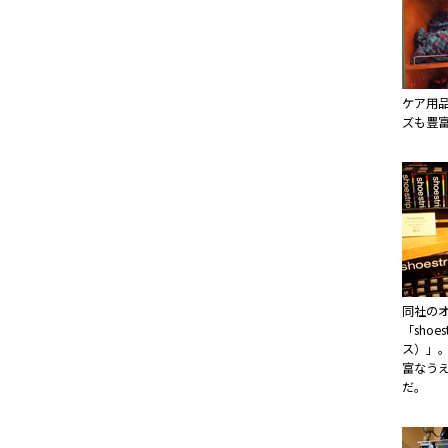
ケア用
ズも豊
同社の
「shoe
ス）」
富なう
だ。