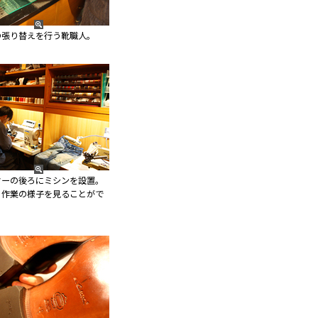
の張り替えを行う靴職人。
ターの後ろにミシンを設置。
、作業の様子を見ることがで