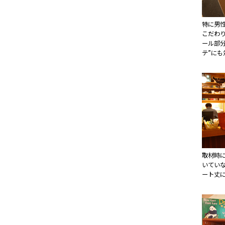
特に男
こだわ
ール部
テ”にも
取材時
いてい
ート丈