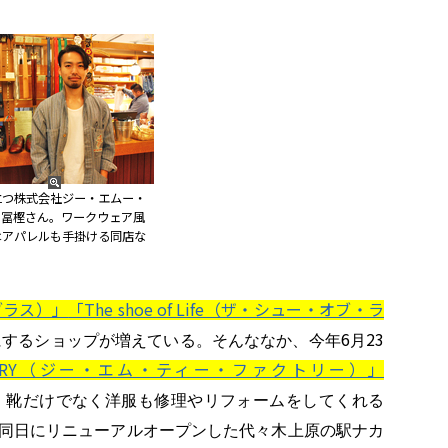
立つ株式会社ジー・エムー・
の冨樫さん。ワークウェア風
はアパレルも手掛ける同店な
。
ブラス）」
「The shoe of Life（ザ・シュー・オブ・ラ
6
23
にするショップが増えている。そんななか、今年
月
CTORY（ジー・エム・ティー・ファクトリー）」
、靴だけでなく洋服も修理やリフォームをしてくれる
同日にリニューアルオープンした代々木上原の駅ナカ