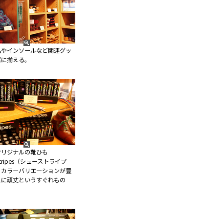
品やインソールなど関連グッ
富に揃える。
オリジナルの靴ひも
stripes（シューストライプ
。カラーバリエーションが豊
えに頑丈というすぐれもの