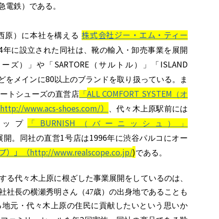
急電鉄）である。
株式会社ジー・エム・ティー
西原）に本社を構える
4
年に設立された同社は、靴の輸入・卸売事業を展開
SARTORE
ISLAND
カーズ）」や「
（サルトル）」「
80
どをメインに
以上のブランドを取り扱っている。ま
ALL COMFORT SYSTEM
ートシューズの直営店
「
（オ
http://www.acs-shoes.com/）
、代々木上原駅前には
BURNISH
ョップ
「
（バーニッシュ）」
1
1996
展開。同社の直営
号店は
年に渋谷パルコにオー
http://www.realscope.co.jp/
)
である。
する代々木上原に根ざした事業展開をしているのは、
社社長の横瀬秀明さん（47歳）の出身地であることも
る地元・代々木上原の住民に貢献したいという思いか