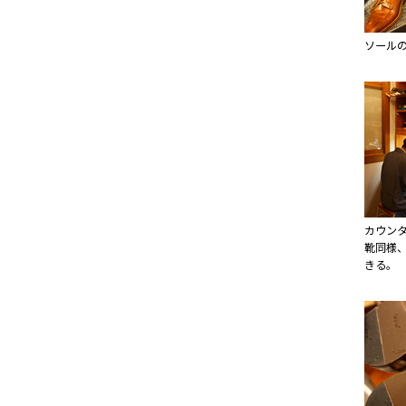
ソール
カウン
靴同様
きる。