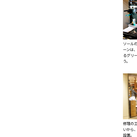
ソール
ーンは
るグリ
う。
修理の
いから
設置。