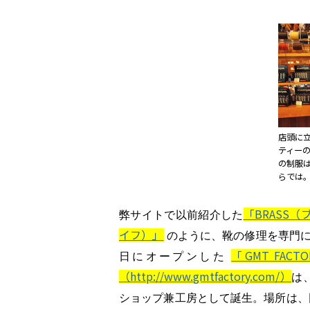
店頭に
ティー
の制服
らでは
「BRASS（
弊サイトで以前紹介した
イフ）」
のように、靴の修理を専門
「GMT FA
日にオープンした
（http://www.gmtfactory.com/）
は
ショップ兼工房として誕生。場所は、