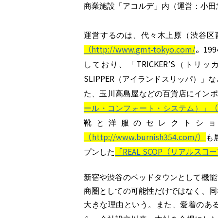
商業施設「アコルデ」内（運営：小田
運営するのは、代々木上原（渋谷区
（http://www.gmt-tokyo.com/
。
199
TRICKER’S
しており、「
（トリッ
SLIPPER
（アイランドスリッパ）」な
た、玉川高島屋などの百貨店にインポ
（
ール・コンフォート・システム）」
靴と洋服のセレクトシ
（http://www.burnish354.com/）
も
「REAL SCOP（リアルスコープ）」（
プンした
新宿や渋谷のベッドタウンとして機能
商圏としての可能性だけではなく、同
大きな理由という。また、愛着のあ