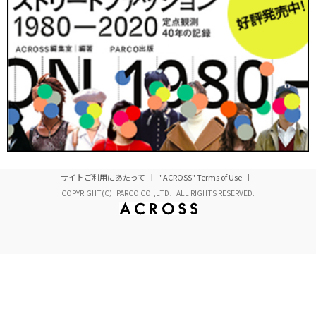
そこで、今回のズームアップアイテムでは、男女ともに幅広く支持
されているソックスに注目。ちょい足し感覚で演出されている「ソッ
クスのちら見せ」スタイルを取り上げることにした。
実は定点観測では、
2009
年
11
月に「男性足首見せスタイル」
（とい
うことで、ショートパンツや長いパンツの裾をロールアップして足首
やソックスを「ちら見せ」するスタイルを取り上げている。いわゆる
00年代半ば以降の男性のファッショントレンドを引っ張っているト
ム・ブラウンの影響だ。彼の提唱する、
少年っぽさがプラスされた現
代版プレッピー・スタイル
＝
「トム・ブラウン・スタイル」
が、
20
サイトご利用にあたって
"ACROSS" Terms of Use
代〜
40
代にまで浸透したさまを同アイテムを通して取り上げたわけだ
COPYRIGHT(C）PARCO CO.,LTD．ALL RIGHTS RESERVED.
が、それが徐々に女性にも波及。多くのメゾンからも女性のプレッピ
ースタイルが提案されていったのは記憶に新しいだろう。
そんなトップメゾンからのトレンドもある一方、東京のストリートの
女子の間では、現在進行形の「トーキョー・ファッション」にそのエ
ッセンスを
「ちょい足し」
。つまり、ややアウトドア〜スポーティな
テイスト、いわゆる
「森ガール」
や
「森ボーイ」
から冬になり、
「山