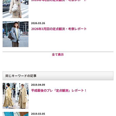
「ひらミニ＋キャメルか黒のショート丈コート＋ブーティ」のモテ〜
カワイイが定番スタイルだが、
「
p.s.
」系
にはデニムやコーデュロイ、
ウールなど厚手の素材のショートパンツで元気〜快活なミニ丈ボトム
スのスタイリングが主流。さらに
2026.03.26
「ミリヤ系女子（ギャル系）」
に
2026年3月回の定点観測・考察レポート
は、シャツ＋ジャケットコート＋ショートパンツ＋黒のブーティとモ
ノトーンで強い女性のイメージが人気のよう。
ショートブーツは、メガヒットとなった
ミネトンカ
や
UGG
（アグ）
が圧倒的に多かったが、これは防寒という機能性がファッション性よ
りも勝っている今の時代感覚からだろう。ファッションのトレンドの
流れからすると、昨年から浮上しているトレッキングシューズやドク
ターマーチンなどが徐々に増えており、フェミニンでかわいいものか
同じキーワードの記事
ら、ゴツくてラフ、マニッシュ、快活なデザインのものへと感覚がシ
フトしているようすも確認された。
2019.04.09
平成最後のプレ「定点観測」レポート！
今回の東京のストリートにおけるミニ丈ボトムスのトレンドの起源
は
2005
年
にまで遡る。最初はヒザ丈ぐらいだったのが、徐々に短くな
り、さらに
30
代、
40
代（！）へと広がり、同時に、＋レギンスやトレ
ンカ、カラータイツ、柄タイツ、デザインソックスなどレングスのア
2019.03.05