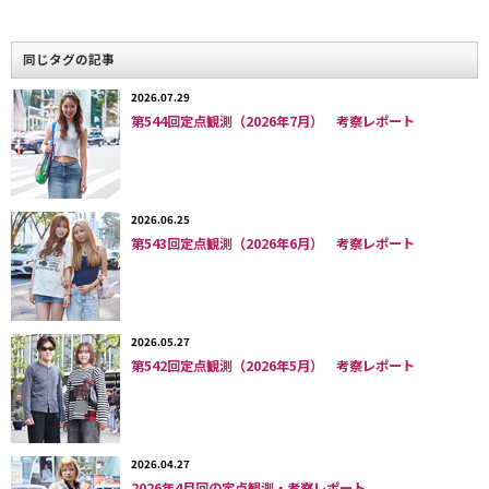
て、通行人中に占める着用率を調査し、そのトレンドを数値化を試み
ることにした。
同じタグの記事
「ミニ丈」の定義
は、膝上丈のボトムスを着用している女性すべ
2026.07.29
て。スカートかパンツか、素材や色などは問わない、とした。
「う
第544回定点観測（2026年7月） 考察レポート
ち、＋ショートブーツ」
のショートブーツの定義は、もともと長靴の
別称でもあるブーツ＝足首が覆われている靴で、丈が膝と足首の距離
を
10
とした時に４以下の丈のものすべて、とした。
2026.06.25
結果は、もっとも若者が多かった原宿地点でなんと
約
38.3
％（！）
第543回定点観測（2026年6月） 考察レポート
がミニ丈ボトムスを着用。さらに、ミニ丈ボトムス＋ショートブーツ
は
14.8
％
だった。全国大都市とニアイコールのトレンド感を示す新宿
地点でも、ミニ丈ボトムスの着用率は
約
28.0
％
に。＋ショートブーツ
のスタイル着用率は
約
12.2
％
となった。一方、このところ来街者数が
2026.05.27
減少している渋谷地点では、ミニ丈ボトムスの女性は
約
17.6%
と原宿
第542回定点観測（2026年5月） 考察レポート
の約半分に。＋ショートブーツは新宿の約半分と、他地点とは異なる
トレンドを示していた。
2026.04.27
具体的に分類すると、すっかり全国区になった
2026年4月回の定点観測・考察レポート
「
sweet
」系女子
には