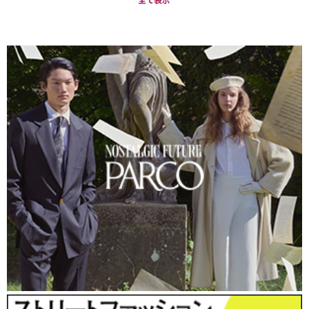
ズームアップ・アイテム（１）「ソックスのちら見せ」
スタイル
トレンドが動かない（同じトレンドがずっと継続して流行ってい
る）なか、他人と差別化するのに欠かせないのが小物類。なかでも、
近年は「アラウンド90s生まれ」のいろいろなテイストをプラス＆ミ
ックスする感覚が徐々に一般化。
既存のスタイルに「ちょい足し」す
るスタイル
が増えている。