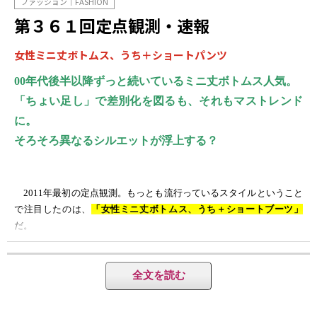
ファッション｜FASHION
第３６１回定点観測・速報
女性ミニ丈ボトムス、うち＋ショートパンツ
00
年代後半以降ずっと続いているミニ丈ボトムス人気。
「ちょい足し」で差別化を図るも、それもマストレンド
に。
そろそろ異なるシルエットが浮上する？
2011
年最初の定点観測。もっとも流行っているスタイルということ
で注目したのは、
「
女性ミニ丈ボトムス、うち＋ショートブーツ」
だ。
え？また
!?
と思われる方も少なくないだろうが、原宿・表参道、
銀座、渋谷とプレ定点（プレサーベイ）を行った結果、今のトレンド
全文を読む
の根底にあるのは、個々のアイテムよりも、
「ミニ丈＋ニョッキリ足
にショートブーツ」
というシルエットであることを再確認し、改め