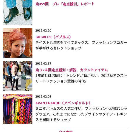
イテムの多様化と、ブーティやニーハイブーツ、トレッキングブー
第459回 プレ「定点観測」レポート
ツ、ムートンブーツなど靴の多様化が進んでおり、ひとことでいう
と、
00
年代後半〜
10
年は、
「ボトムスのコーディネート（レイヤー
ド）」の時代
だったといえるだろう。
2012.02.20
BUBBLES（バブルス）
テイストも年代もすべてミックス。ファッションブロガー
■渋谷地点のミニ丈ボトムス、うち＋ショートブーツ
が手がけるセレクトショップ
www.web-
across.com/observe/cnsa9a00000715i9.html#shibuya_top
2012.02.17
第３7４回定点観測・解説 カウントアイテム
■原宿地点のミニ丈ボトムス、うち＋ショートブーツ
1年前とほぼ同じ！トレンドが動かない、2012秋冬のスト
www.web-
リートファッション受難の時代?!
across.com/observe/cnsa9a00000715i9.html#harajuku_top
2012.02.09
■新宿地点のミニ丈ボトムス、うち＋ショートブーツ
AVANTGARDE（アバンギャルド）
www.web-
ミニ丈ボトムスの人気に伴い、ファッション化が進むレッ
グウェア。これまでになかったデザインのタイツ・レギン
across.com/observe/cnsa9a00000715i9.html#shinjuku_top
スを展開するショップ