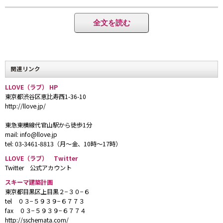
永山祐子さんが手がけた「うずもれる」
全文を読む
部屋。まるで自然の中でキャンプする
みたいな錯覚を楽しむ、外と内の境界
を楽しむ部屋。今回もっとも人気が高
かったそう。Double ￥14,800〜
関連リンク
LLOVE（ラブ） HP
東京都渋谷区恵比寿西1-36-10
http://llove.jp/
東急東横線代官山駅から徒歩1分
mail: info@llove.jp
tel: 03-3461-8813（月〜金、10時〜17時）
LLOVE（ラブ） Twitter
Twitter 公式アカウント
スキーマ建築計画
東京都目黒区上目黒２−３０−６
tel ０３−５９３９−６７７３
fax ０３−５９３９−６７７４
ピーケ・バーグマンスが手がけた部屋
http://sschemata.com/