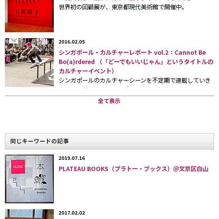
で覆われており、宿泊者はそこに自由
世界初の回顧展が、東京都現代美術館で開催中。
にメッセージを書き込むことができる
Double ￥14,800〜
2016.02.05
シンガポール・カルチャーレポート vol.2：Cannot Be
Bo(a)rdered （「どーでもいいじゃん」というタイトルの
カルチャーイベント）
シンガポールのカルチャーシーンを不定期で連載していき
ます。取材は弊社シンガポール駐在員の柏木良介。第２回
目は、大型美術館が相次いでオープンする、シンガポール
のアートシーンについてのレポートです。
「ラブホテル」に欠かせないのがこれ。
エントランスに設置されている部屋の
同じキーワードの記事
メニュープレートも再現している。
2019.07.16
PLATEAU BOOKS（プラトー・ブックス）＠文京区白山
2017.02.02