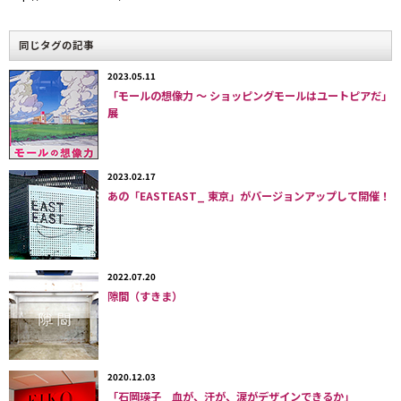
“Llove Hotel – Falling in LLove”
照明もベッドもあらゆるおのが愛し合
っている部屋（Double ￥14,800〜）
同じタグの記事
2023.05.11
「モールの想像力 〜 ショッピングモールはユートピアだ」
展
2023.02.17
あの「EASTEAST_ 東京」がバージョンアップして開催！
2022.07.20
隙間（すきま）
リチャード・ハッテンによる「エモー
ショナルな旅」がテーマの部屋。実際
にアムステルダムにある彼のショップ
「MGH20」と同じように、ベッド、壁、
2020.12.03
天井、床すべてがレイヤー状のテープ
「石岡瑛子 血が、汗が、涙がデザインできるか」