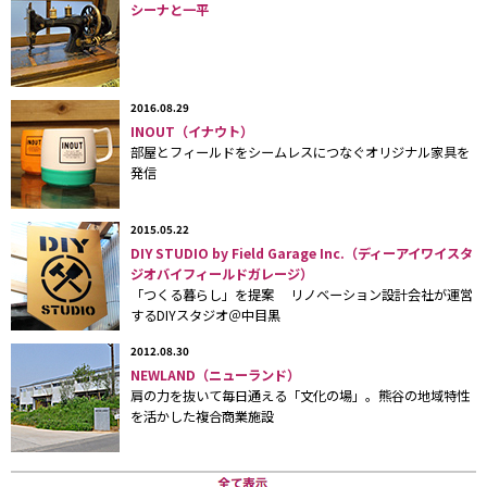
シーナと一平
2Fに設置されたライブラリー。
2016.08.29
INOUT（イナウト）
部屋とフィールドをシームレスにつなぐオリジナル家具を
発信
2015.05.22
DIY STUDIO by Field Garage Inc.（ディーアイワイスタ
ジオバイフィールドガレージ）
「つくる暮らし」を提案 リノベーション設計会社が運営
するDIYスタジオ＠中目黒
2012.08.30
NEWLAND（ニューランド）
肩の力を抜いて毎日通える「文化の場」。熊谷の地域特性
元奈良県宿舎ということもあり、
を活かした複合商業施設
こじんまりとしていながらも趣き
のある日本庭園が和む。1Fのカフェ
からみた風景。