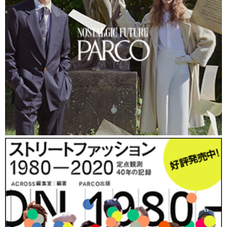
たびたび名前が挙がっている、高円寺の人気古着店
CULTPARTY（カルトパーティー）
。昨年12月末に閉店
した同店が、名前を
「The Virgin Mary（ザ バージンメリ
ー）」
に改め、2010年3月28日、渋谷キャットストリート
に移転リニューアルオープンした。 オーナーは田村安
理（たむらあり）さん。
田村さんは、バラエティタレントを目指して上京し、20
代前半から、芸能活動やバンド活動などの自己表現活動
と並行して高円寺の古着店でアルバイトをしていた。両
立が困難になり洋服の道を選んだが、体調を崩してブラ
ンクが約2年間続き、人生にも思い悩み始めた時に、友人
がオーナーを務めていた高円寺の古着店
「ラグドロッパ
ー」
が閉店することを知り、自分がその物件に呼ばれて
いるような運命的な出合いを感じ、空いた物件に06年
に、
CULTPARTY（カルトパーティー）
をオープン。大