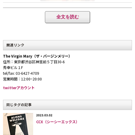
オーナーの田村安理さん。スナップサイトの掲載も多く、田村さんに会うた
全文を読む
めに来店する若者も少なくない。
関連リンク
The Virgin Mary（ザ・バージンメリー）
住所：東京都渋谷区神宮前５丁目30-6
秀幸ビル１F
tel/fax: 03-6427-4709
営業時間：12:00~20:00
コンセプトは「少女たちの聖域」。女の子のクローゼットをイメージした内
装になっている。
twitterアカウント
同じタグの記事
2023.03.02
CCX（シーシーエックス）