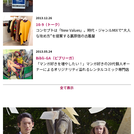
移転したのはキャットストリートを少し入った場所。白い外観、小上がりに
なった物件はCULT PARTY時代と共通している。
2013.12.26
10-9（トーク）
コンセプトは「New Values」。時代・ジャンルMIXで“大人
な攻め方”を提案する裏原宿の古着屋
2013.05.24
Bibli-GA（ビブリーガ）
「マンガ好きを増やしたい！」マンガ好きの20代個人オー
ナーによるオリジナリティ溢れるレンタルコミック専門店
年代やジャンルにこだわらず幅広い古着を扱う。また、古着の他に若手のハ
ンドメイドブランドも取り扱う。
定点観測のインタビューでもお気に入りショップとして