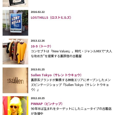
レジの上にはファンシーな飾り棚が！マリア像や、マンガ「ぼくの地球を守
2016.02.22
って」のピクチャーレコード、サンリオ「ポチャッコ」など、田村さんの好
LOSTHILLS（ロストヒルズ）
きな物が自由にディスプレイされている。
2013.12.26
10-9（トーク）
コンセプトは「New Values」。時代・ジャンルMIXで“大人
な攻め方”を提案する裏原宿の古着屋
2013.01.25
こちらはユーズドのお人形。「少女特有の無邪気な残酷さを表現したい」
Sullen Tokyo（サレン トウキョウ）
（田村さん）。
裏原系ブランドが集積する神南エリアにオープンしたメン
ズビンテージショップ『Sullen Tokyo（サレン トウキョ
ウ）』
2012.10.25
PINNAP（ピンナップ）
90年半ば生まれをターゲットにしたニュータイプの古着店
が急増中