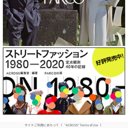
以前、ワークショップ部が企画したインプロのワークショップ
に参加したことがあって、メルマガで今日のイベントを知り参加
してみました。先生方のプレゼンテーションがおもしろく、共感
する部分も多かったです。
04年9月にWEBの企画やコンサルティング関連の会社
ゼロベー
ス（株）
を設立しました。僕の会社ではノマドワーキングを実践
していて、スタッフは自宅で仕事をしているので会社に来る必要
がないんです。しかし最近、理念を共有しながらチームとして働
いているという感覚や、スタッフどうしの結び付きのボンドとな
るものがなくなってきているという危機感を感じています。
個人でもくもくと仕事をすれば、集中できるしはかどるけれど、
実は他人との無駄話って、発想やイメージを喚起させる重要なも
のなんじゃないか、と思っていて。
そこで会社の引越しを機に、スタッフ同士が雑談をしながらゆ
サイトご利用にあたって
"ACROSS" Terms of Use
るく働ける、サロン的なオフィスを作ろうと考えていて、どうす