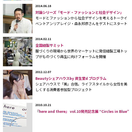
のをつくりたいな、と思いました」（アグリさん）。
2014.06.18
対論シリーズ「モード・ファッションと社会デザイン」
モードとファッションから社会デザインを考えるトークイ
もっとも大変だったのは、シルクオーガンジーや麻、コットン
ベントアンリアレイジ・森永邦彦さんをゲストにスタート
など、それぞれの素材の良さを逸脱しない範囲の薄くて軽い触感
を保ちつつ染織することだったとか。
2014.02.11
全国縫製サミット
「もともと本を読むのが好き」というデザイナーが表現したか
服づくりの現場から世界のマーケットに発信縫製工場トッ
ったのは、はかなくも強さをもった女性。
プがものづくり再生に向けフォーラムを開催
「ネガティブな話のなかに、ポジティブな単語を見つけたんで
2012.12.07
す」と言うように、輪郭をぼかしたり滲ませたりなど、細かなデ
Beautyシェアハウスby 資生堂d プログラム
ィテールには、軽さとヒネリが同居する、東京のストリートファ
シェアハウスで「美」合宿。ライフスタイルから女性を美
しくする消費者参加型プロジェクト
ッションの原動力のようなものが感じられた。
ちなみに、インビテーションには、しおりが挟まれた文庫本の
2010.10.21
『here and there』 vol.10発売記念展 “Circles in Blue”
ようなノートブックが同封されていた。