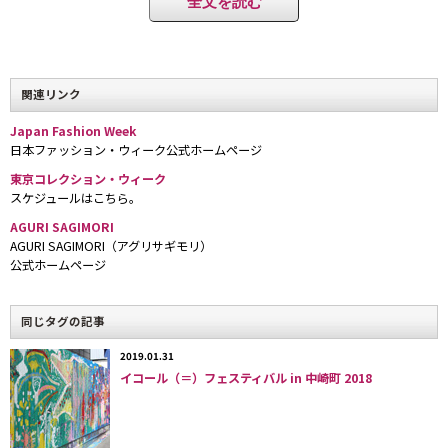
全文を読む
や光沢のあるジャケットには細かいアコーディオンプリーツのミ
ニスカート。アンバランスなボリュームたっぷりの金髪のウィッ
グをはじめ、膝丈の白いシャツワンピースにマキシ丈の透け感の
ある黒いロングジレ、薄いグレーのスーツはアシンメトリーな丈
関連リンク
になっているなど、一見クールでマニッシュな印象だが、どこか
Japan Fashion Week
ほっこりするハズしのあるユニークなクリエーションが披露され
日本ファッション・ウィーク公式ホームページ
た。
東京コレクション・ウィーク
スケジュールはこちら。
後ろ身頃が折り畳まれた“ドッグイヤー”ジャケットや、付箋を
AGURI SAGIMORI
モチーフにしたボックスポケットの“ブックマーク”ジャケットも
AGURI SAGIMORI（アグリサギモリ）
ユニークだが、インナーに用いられたシルク地には、デザイナー
公式ホームページ
が好きな江戸川乱歩の小説「芋虫」の言葉「ユルス」や、「君が
愛した僕」、「言の葉を纏う」という文字を、名古屋の有松絞り
同じタグの記事
という伝統的な手法で滲ませ、言葉の持つ意味を、視覚的に表現
することにチャレンジした。
2019.01.31
イコール（＝）フェスティバル in 中崎町 2018
「いろんな無理をお願いした名古屋の有松絞りの職人さんが、
『こんな注文はめったにないから職人として幸せ』と言ってくだ
さったのには感動しました。つくづく、伝統工芸を打ち破ったも