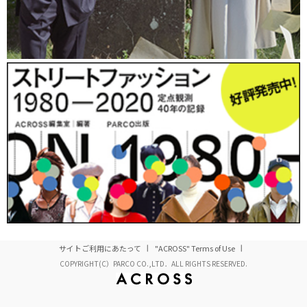
サイトご利用にあたって
"ACROSS" Terms of Use
COPYRIGHT(C）PARCO CO.,LTD．ALL RIGHTS RESERVED.