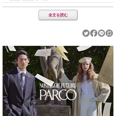
全文を読む
子供の頃からレゴが大好きです。今日はyahoo!のニュースで、こ
のエキシビションの写真が掲載されているのを見て来ました。展
示は本当に素晴らしく、まさに「芸術」でした。
５年前に子供が産まれて、今は一緒にレゴで遊ぶのが楽しいです
ね。きれいな原色のレゴブロックは、子供も遊びながら想像力を
つけることもできますし、手先も器用になるのではないかと思っ
ています。レゴもいくつか集めていて、私と子供は特にスターウ
ォーズのシリーズが気に入っています。