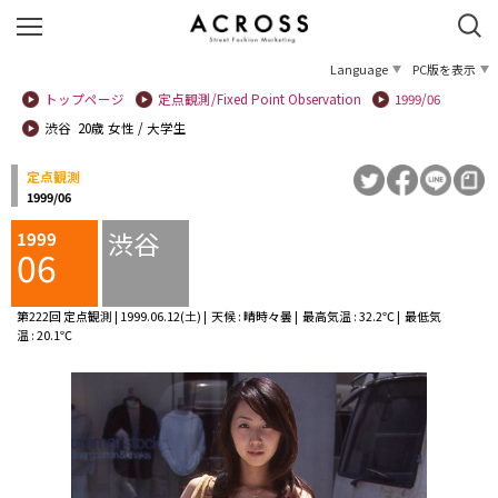
Language
PC版を表示
トップページ
定点観測/Fixed Point Observation
1999/06
渋谷 20歳 女性 / 大学生
定点観測
1999/06
渋谷
1999
06
第222回 定点観測 | 1999.06.12(土) | 天候 : 晴時々曇 | 最高気温 : 32.2℃ | 最低気
温 : 20.1℃