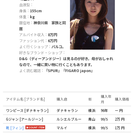
血液型：
身長：
155cm
体重：
kg
居住地：
神奈川県 家族と同
居
アルバイト収入：
8万円
ファッション代：
6万円
よく行くショップ：
パルコ。
好きなブランド・ショップ：
D&G（ディーアンドジー）は見るのが好き。母がおしゃれ
なので、一緒に買い物に行くこともあります。
よく読む雑誌：
『SPUR』『FIGARO japon』
購入年
アイテム名 [ブランド名]
購入店
街
購入価格
月
ワンピース [ダナキャラン]
ダナキャラン
横浜
96年
ー 円
Gジャン [アールジーン]
ルシエルブルー
青山
99/5
2万 円
靴 [フィン]
マルイ
横浜
99/5
1万 円