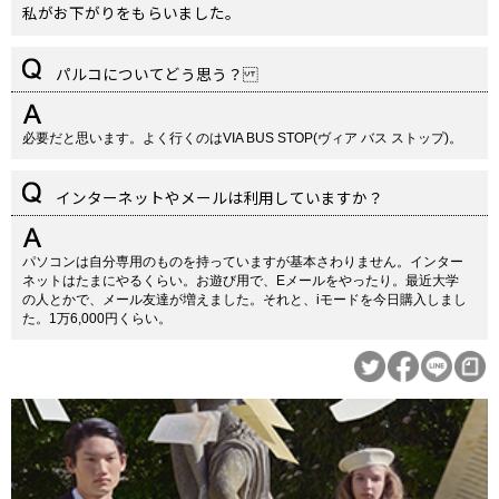
私がお下がりをもらいました。
パルコについてどう思う？
必要だと思います。よく行くのは
VIA BUS STOP(
ヴィア
バス
ストップ
)
。
インターネットやメールは利用していますか？
パソコンは自分専用のものを持っていますが基本さわりません。インター
ネットはたまにやるくらい。お遊び用で、
E
メールをやったり。最近大学
の人とかで、メール友達が増えました。それと、
i
モードを今日購入しまし
た。
1
万
6,000
円くらい。