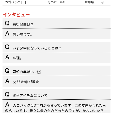
カゴバッグ [ー]
母のお下がり
ー
80年頃
ー 円
インタビュー
来街理由は？
買い物です。
いま夢中になっていることは？
料理。
両親の年齢は？
:55
/
50
父
歳
母：
歳
該当アイテムについて
カゴバッグは3年前から使っています。母の友達がくれたも
のらしいです。元々は母のものだったのですが、かわいいから