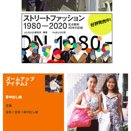
ズームアップ
アイテム2
背中出し娘
定義
全体＝全体＝背中出し娘