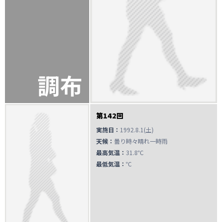
調布
第142回
実施日：
1992.8.1(土)
天候：
曇り時々晴れ一時雨
最高気温：
31.8℃
最低気温：
℃