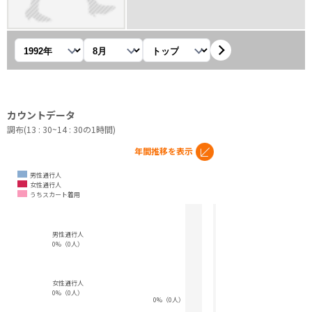
年を選択
月を選択
観測地を選択
カウントデータ
調布(13 : 30~14 : 30の1時間)
年間推移を表示
男性通行人
女性通行人
うちスカート着用
男性通行人
0%（0人）
女性通行人
0%（0人）
0%（0人）