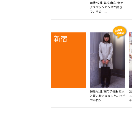
18歳/女性 高校3年生 セッ
クスマシンガンズが好き
で、その中...
新宿
19歳/女性 専門学校生 友人
2
と買い物に来ました。ひざ
ス
下かロン...
今