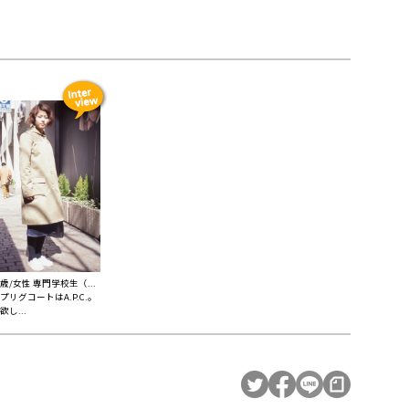
1歳/女性 専門学校生（...
プリグコートはA.P.C.。
欲し...