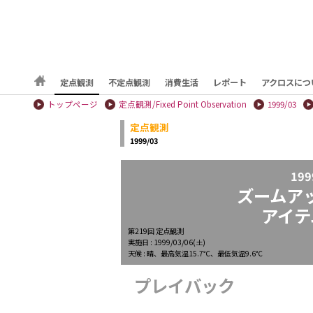
定点観測
不定点観測
消費生活
レポート
アクロスにつ
トップページ
定点観測/Fixed Point Observation
1999/03
定点観測
1999/03
199
ズームア
アイテ
第219回 定点観測
実施日 : 1999/03/06(土)
天候 : 晴、最高気温15.7℃、最低気温9.6℃
プレイバック