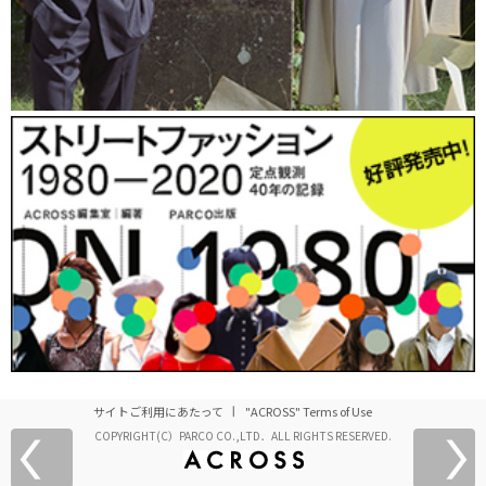
サイトご利用にあたって
"ACROSS" Terms of Use
COPYRIGHT(C）PARCO CO.,LTD．ALL RIGHTS RESERVED.