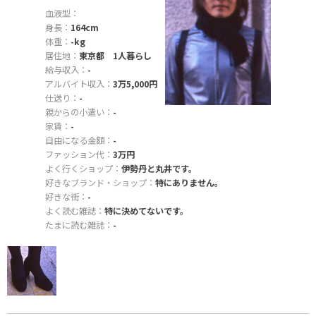
血液型：
身長：
164cm
体重：
-kg
居住地：
東京都 1人暮らし
給与収入：
-
アルバイト収入：
3万5,000円
仕送り：
-
親からの小遣い：
-
家賃：
-
自由になる金額：
-
ファッション代：
3万円
よく行くショップ：
伊勢丹と丸井です。
好きなブランド・ショップ：
特にありません。
好きな街：
-
よく読む雑誌：
特に決めてないです。
たまに読む雑誌：
-