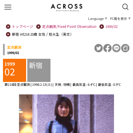
Language
PC版を表示
トップページ
定点観測/Fixed Point Observation
1999/02
新宿 int218 20歳 女性 / 短大生（英文）
定点観測
1999/02
新宿
1999
02
第218回 定点観測 | 1998.2.13(土) | 天候 : 快晴 | 最高気温 : 6.4℃ | 最低気温 : 0.9℃