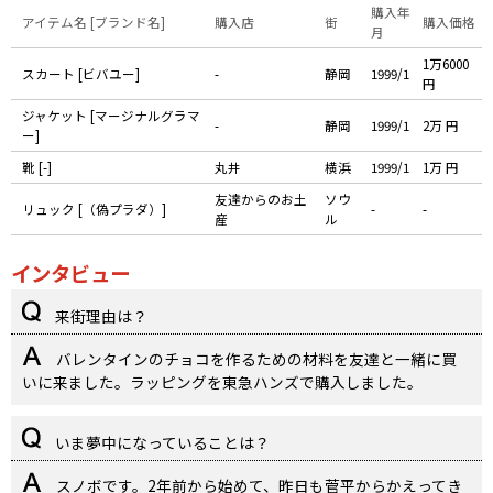
購入年
アイテム名 [ブランド名]
購入店
街
購入価格
月
1万6000
スカート [ビバユー]
-
静岡
1999/1
円
ジャケット [マージナルグラマ
-
静岡
1999/1
2万 円
ー]
靴 [-]
丸井
横浜
1999/1
1万 円
友達からのお土
ソウ
リュック [（偽プラダ）]
-
-
産
ル
インタビュー
来街理由は？
バレンタインのチョコを作るための材料を友達と一緒に買
いに来ました。ラッピングを東急ハンズで購入しました。
いま夢中になっていることは？
スノボです。2年前から始めて、昨日も菅平からかえってき