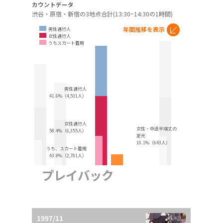
カウントデータ
渋谷・原宿・新宿の3地点合計(13:30~14:30の1時間)
年間推移を表示
男性通行人
女性通行人
うちスカート着用
男性通行人
41.6%（4,531人）
女性通行人
女性・中途半端丈の
58.4%（6,355人）
足元
10.1%（643人）
うち、スカート着用
43.8%（2,781人）
プレイバック
1997/11