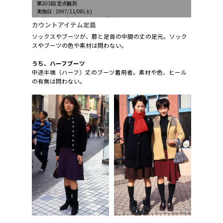
第203回 定点観測
実施日 : 1997/11/08(土)
天候 : 晴れ、最高気温17.5℃、最低気温℃
カウントアイテム定義
ソックスやブーツが、膝と足首の中間の丈の足元。ソック
スやブーツの色や素材は問わない。
うち、ハーフブーツ
中途半端（ハーフ）丈のブーツ着用者。素材や色、ヒール
の有無は問わない。