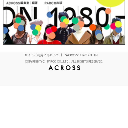
サイトご利用にあたって
"ACROSS" Terms of Use
COPYRIGHT(C）PARCO CO.,LTD．ALL RIGHTS RESERVED.