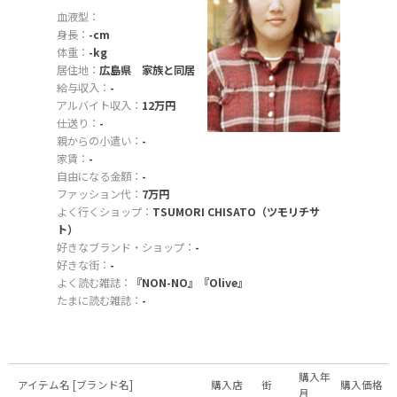
血液型：
身長：
-cm
体重：
-kg
居住地：
広島県 家族と同居
給与収入：
-
アルバイト収入：
12万円
仕送り：
-
親からの小遣い：
-
家賃：
-
自由になる金額：
-
ファッション代：
7万円
よく行くショップ：
TSUMORI CHISATO（ツモリチサ
ト）
好きなブランド・ショップ：
-
好きな街：
-
よく読む雑誌：
『NON-NO』『Olive』
たまに読む雑誌：
-
購入年
アイテム名 [ブランド名]
購入店
街
購入価格
月