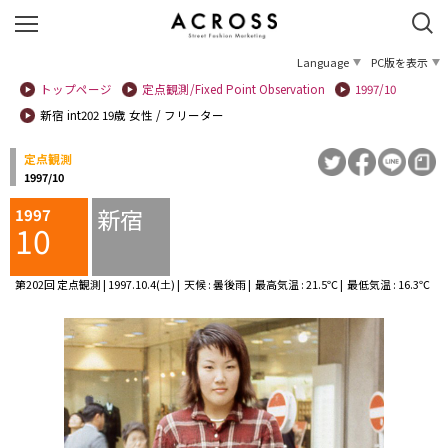
Language
PC版を表示
トップページ
定点観測/Fixed Point Observation
1997/10
新宿 int202 19歳 女性 / フリーター
定点観測
1997/10
新宿
1997
10
第202回 定点観測 | 1997.10.4(土) | 天候 : 曇後雨 | 最高気温 : 21.5℃ | 最低気温 : 16.3℃