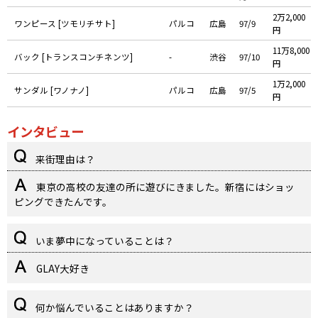
2万2,000
ワンピース [ツモリチサト]
パルコ
広島
97/9
円
11万8,000
バック [トランスコンチネンツ]
-
渋谷
97/10
円
1万2,000
サンダル [ワノナノ]
パルコ
広島
97/5
円
インタビュー
来街理由は？
東京の高校の友達の所に遊びにきました。新宿にはショッ
ピングできたんです。
いま夢中になっていることは？
GLAY大好き
何か悩んでいることはありますか？