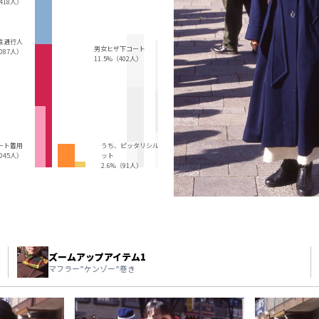
,418人）
性通行人
男女ヒザ下コート
,087人）
11.5%（402人）
ート着用
うち、ピッタリシルエ
,045人）
ット
2.6%（91人）
ズームアップアイテム1
マフラー”ケンゾー”巻き