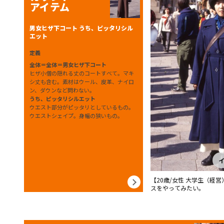
アイテム
男女ヒザ下コート うち、ピッタリシル
エット
定義
全体＝全体＝男女ヒザ下コート
ヒザ小僧の隠れる丈のコートすべて。マキ
シ丈も含む。素材はウール、皮革、ナイロ
ン、ダウンなど問わない。
うち、ピッタリシルエット
ウエスト部分がピッタリとしているもの。
ウエストシェイプ。身幅の狭いもの。
【20歳/女性 大学生（経
スをやってみたい。