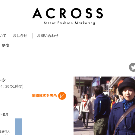
いて
おしらせ
お問い合わせ
原宿
ータ
14 : 30の1時間)
年間推移を表示
ト着用
性通行人