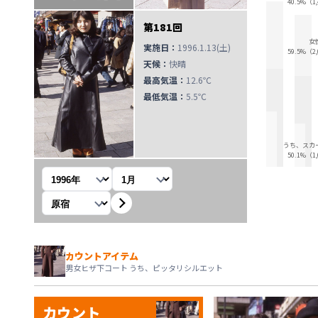
40.5%（1
第181回
女
実施日：
1996.1.13(土)
59.5%（2
天候：
快晴
最高気温：
12.6℃
最低気温：
5.5℃
うち、スカ
50.1%（1
年を選択
月を選択
観測地を選択
カウントアイテム
男女ヒザ下コート うち、ピッタリシルエット
カウント