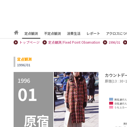
定点観測
不定点観測
消費生活
レポート
アクロスにつ
トップページ
定点観測/Fixed Point Observation
1996/01
定点観測
1996/01
カウントデ
1996
原宿(13 : 30~
01
男性通行人
女性通行人
うちスカー
原宿
男