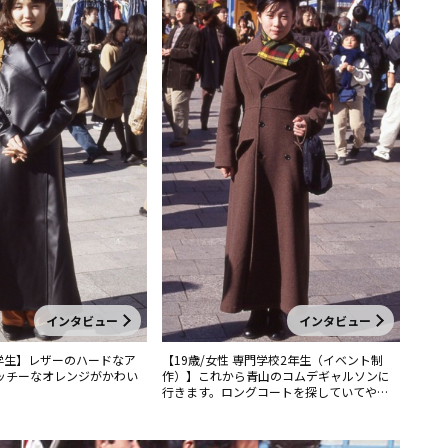
インタビュー
インタビュー
大学生】レザーのハードなア
【19歳/女性 専門学校2年生（イベント制
ッチーなオレンジがかわい
作）】これから青山のコムデギャルソンに
行きます。ロングコートを探していてやっ
と出会えました。