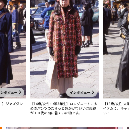
インタビュー
インタビュー
営）】ジャズダン
【14歳/女性 中学3年生】ロングコートに太
【19歳/女性 
めのパンツのだらっと感がかわいい◎母親
イテムに、キャ
が１０代の頃に着ていた物です。
い！