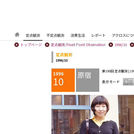
定点観測
不定点観測
消費生活
レポート
アクロスにつ
トップページ
定点観測/Fixed Point Observation
1996/10
定点観測
1996/10
第190回 定点観測 | 199
原宿
1996
10
表示モード