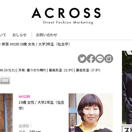
いて
おしらせ
お問い合わせ
原宿 int190 19歳 女性 / 大学2年生（社会学）
6.10.5(土) | 天候 : 曇りのち晴れ | 最高気温 : 22.9℃ | 最低気温 : 17.8℃
int190
19歳 女性 / 大学2年生（社会
学）
血液型：
身長：
165cm