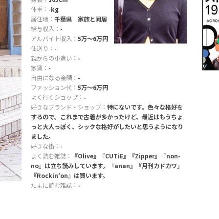
体重：
-kg
居住地：
千葉県 家族と同居
給与収入：
-
アルバイト収入：
5万〜6万円
仕送り：
-
親からの小遣い：
-
家賃：
-
自由になる金額：
-
ファッション代：
5万〜6万円
よく行くショップ：
-
好きなブランド・ショップ：
特にないです。色々な格好を
するので。これまで古着が多かったけど、最近はもうちょ
っと大人っぽく、シックな格好がしたいと思うようになり
ました。
好きな街：
-
よく読む雑誌：
『Olive』『CUTiE』『Zipper』『non-
no』は立ち読みしています。『anan』『月刊カドカワ』
『Rockin'on』は買います。
たまに読む雑誌：
-