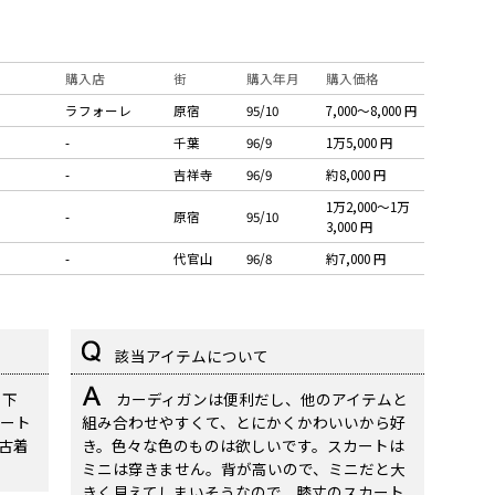
購入店
街
購入年月
購入価格
ラフォーレ
原宿
95/10
7,000〜8,000 円
-
千葉
96/9
1万5,000 円
-
吉祥寺
96/9
約8,000 円
1万2,000〜1万
-
原宿
95/10
3,000 円
-
代官山
96/8
約7,000 円
該当アイテムについて
ら下
カーディガンは便利だし、他のアイテムと
ート
組み合わせやすくて、とにかくかわいいから好
古着
き。色々な色のものは欲しいです。スカートは
ミニは穿きません。背が高いので、ミニだと大
きく見えてしまいそうなので。膝丈のスカート