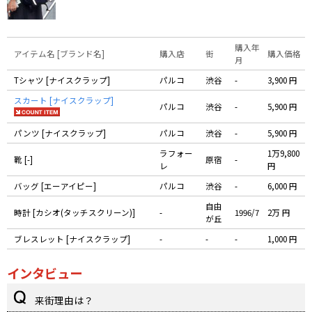
購入年
アイテム名 [ブランド名]
購入店
街
購入価格
月
Tシャツ [ナイスクラップ]
パルコ
渋谷
-
3,900 円
スカート [ナイスクラップ]
パルコ
渋谷
-
5,900 円
パンツ [ナイスクラップ]
パルコ
渋谷
-
5,900 円
ラフォー
1万9,800
靴 [-]
原宿
-
レ
円
バッグ [エーアイピー]
パルコ
渋谷
-
6,000 円
自由
時計 [カシオ(タッチスクリーン)]
-
1996/7
2万 円
が丘
ブレスレット [ナイスクラップ]
-
-
-
1,000 円
インタビュー
来街理由は？