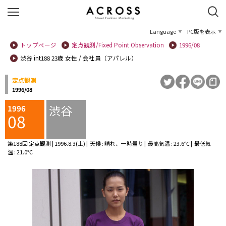
Language
PC版を表示
トップページ
定点観測/Fixed Point Observation
1996/08
渋谷 int188 23歳 女性 / 会社員（アパレル）
定点観測
1996/08
渋谷
1996
08
第188回 定点観測 | 1996.8.3(土) | 天候 : 晴れ、一時曇り | 最高気温 : 23.6℃ | 最低気
温 : 21.0℃