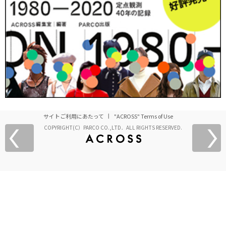
サイトご利用にあたって
"ACROSS" Terms of Use
COPYRIGHT(C）PARCO CO.,LTD．ALL RIGHTS RESERVED.