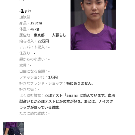
-生まれ
血液型：
身長：
159cm
体重：
45kg
居住地：
東京都 一人暮らし
給与収入：
22万円
アルバイト収入：
-
仕送り：
-
親からの小遣い：
-
家賃：
-
自由になる金額：
-
ファッション代：
3万円
好きなブランド・ショップ：
特にありません。
好きな街：
-
よく読む雑誌：
心理テスト『anan』は読んでいます。血液
型占いとか心理テストとかの本が好き。あとは、ナイスク
ラップが載っている雑誌。
たまに読む雑誌：
-