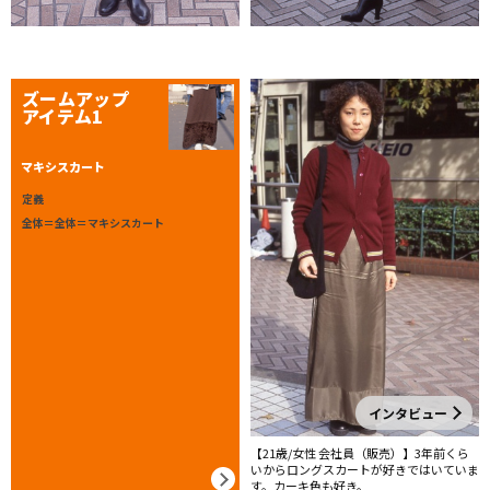
ズームアップ
アイテム1
マキシスカート
定義
全体＝全体＝マキシスカート
インタビュー
【21歳/女性 会社員（販売）】3年前くら
いからロングスカートが好きではいていま
す。カーキ色も好き。