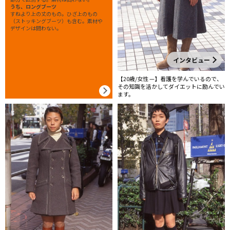
うち、ロングブーツ
すねより上の丈のもの。ひざ上のもの
（ストッキングブーツ）も含む。素材や
デザインは問わない。
インタビュー
【20歳/女性 —】看護を学んでいるので、
その知識を活かしてダイエットに励んでい
ます。