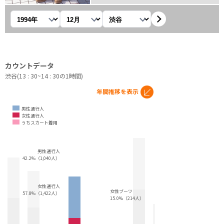
年を選択
月を選択
観測地を選択
カウントデータ
渋谷(13 : 30~14 : 30の1時間)
年間推移を表示
男性通行人
女性通行人
うちスカート着用
男性通行人
42.2%（1,040人）
女性通行人
女性ブーツ
57.8%（1,422人）
15.0%（214人）