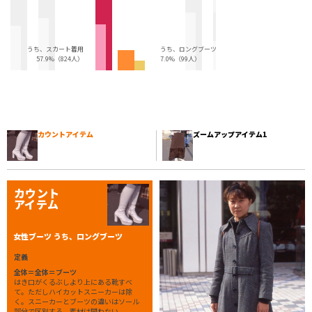
うち、スカート着用
うち、ロングブーツ
57.9%（824人）
7.0%（99人）
カウントアイテム
ズームアップアイテム1
カウント
アイテム
女性ブーツ うち、ロングブーツ
定義
全体＝全体＝ブーツ
はき口がくるぶしより上にある靴すべ
て。ただしハイカットスニーカーは除
く。スニーカーとブーツの違いはソール
部分で区別する。素材は問わない。