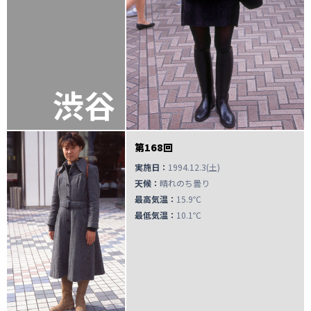
渋谷
第168回
実施日：
1994.12.3(土)
天候：
晴れのち曇り
最高気温：
15.9℃
最低気温：
10.1℃