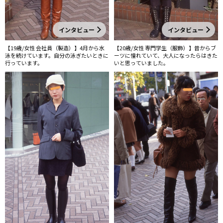
インタビュー
インタビュー
【19歳/女性 会社員（製造）】4月から水
【20歳/女性 専門学生（服飾）】昔からブ
泳を続けています。自分の泳ぎたいときに
ーツに憧れていて、大人になったらはきた
行っています。
いと思っていました。