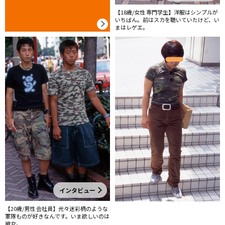
【18歳/女性 専門学生】洋服はシンプルが
いちばん。前はスカを聴いていたけど、い
まはレゲエ。
インタビュー
【20歳/男性 会社員】元々迷彩柄のような
軍隊ものが好きなんです。いま欲しいのは
彼女。