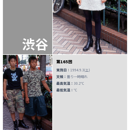
渋谷
第165回
実施日：
1994.9.3(土)
天候：
曇り一時晴れ
最高気温：
30.2℃
最低気温：
℃