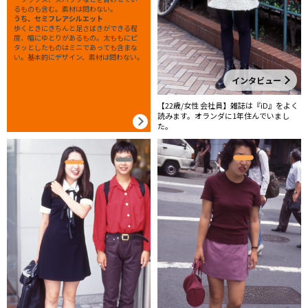
るものも含む。素材は問わない。
うち、セミフレアシルエット
歩くときにきちんと足さばきができる程
度、幅にゆとりがあるもの。太ももにピ
タッとしたものはミニであっても含まな
い。基本的にデザイン、素材は問わない。
インタビュー
【22歳/女性 会社員】雑誌は『iD』をよく
読みます。オランダに1年住んでいまし
た。