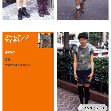
ズームアップ
アイテム1
迷彩もの
定義
全体＝全体＝迷彩もの
インタビュー