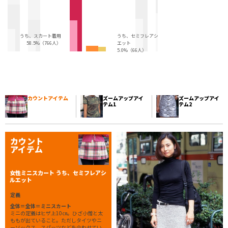
うち、スカート着用
うち、セミフレアシル
58.5%（766人）
エット
5.0%（66人）
カウントアイテム
ズームアップアイ
ズームアップアイ
テム1
テム2
カウント
アイテム
女性ミニスカート うち、セミフレアシ
ルエット
定義
全体＝全体＝ミニスカート
ミニの定義はヒザ上10㎝。ひざ小僧と太
ももが出ていること。ただしタイツやニ
ーソックス、スパッツなどを合わせてい