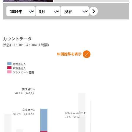
年を選択
月を選択
観測地を選択
カウントデータ
渋谷(13 : 30~14 : 30の1時間)
年間推移を表示
男性通行人
女性通行人
うちスカート着用
男性通行人
42.0%（947人）
女性通行人
女性ミニスカート
58.0%（1,310人）
6.0%（79人）