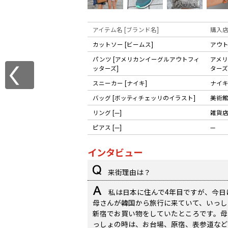
アイテム名 [ブランド名]
購入
カットソー [ビームス]
アウ
パンツ [アメリカンイーグルアウトフィ
アメ
ッターズ]
ターズ
スニーカー [ナイキ]
ナイ
バッグ [ボッティチェッリのイラスト]
美術
リング [—]
雑貨
ピアス [—]
—
インタビュー
来街理由は？
私は日本に住んで4年目ですが、今日
母さんが韓国から旅行に来ていて、いっし
新宿でお買い物をしていたところです。母
っしょの時は、お台場、原宿、表参道など