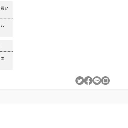
買い
ェル
？
）の