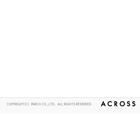
COPYRIGHT(C）PARCO CO.,LTD．ALL RIGHTS RESERVED.