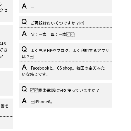
ら
—
クセ
ご両親はおいくつですか？
父：—歳 母：—歳
は6
好き
よく見るHPやブログ、よく利用するアプリ
い
は？
Facebookと、GS shop。韓国の楽天みた
いな感じです。
携帯電話は何を使っていますか？
iPhone6。
影響を