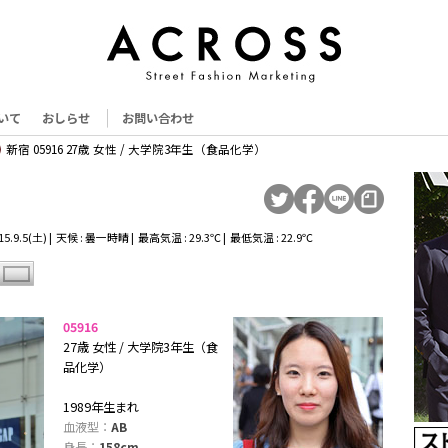
いて
おしらせ
お問い合わせ
新宿 05916 27歳 女性 / 大学院3年生（食品化学）
5.9.5(土) | 天候 : 曇一時晴 | 最高気温 : 29.3℃ | 最低気温 : 22.9℃
05916
27歳 女性 / 大学院3年生（食
品化学）
1989年生まれ
血液型：
AB
身長：
158cm