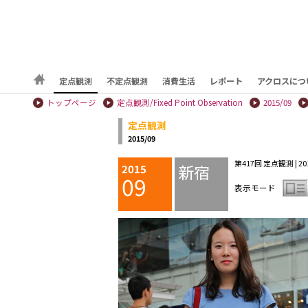
定点観測
不定点観測
消費生活
レポート
アクロスにつ
トップページ
定点観測/Fixed Point Observation
2015/09
定点観測
2015/09
第417回 定点観測 | 201
新宿
2015
09
表示モード