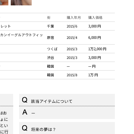
店
街
購入年月
購入価格
トレット
千葉
2015/6
3,000 円
リカンイーグルアウトフィッ
原宿
2015/4
6,000 円
キ
つくば
2015/3
1万2,000 円
館
渋谷
2015/3
3,000 円
店
韓国
—
— 円
韓国
2015/8
1万 円
該当アイテムについて
はお
—
ょに
とい
将来の夢は？
に行