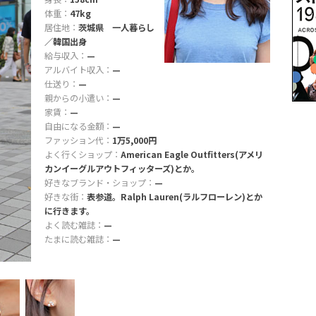
体重：
47kg
居住地：
茨城県 一人暮らし
／韓国出身
給与収入：
—
アルバイト収入：
—
仕送り：
—
親からの小遣い：
—
家賃：
—
自由になる金額：
—
ファッション代：
1万5,000円
よく行くショップ：
American Eagle Outfitters(アメリ
カンイーグルアウトフィッターズ)とか。
好きなブランド・ショップ：
—
好きな街：
表参道。Ralph Lauren(ラルフローレン)とか
に行きます。
よく読む雑誌：
—
たまに読む雑誌：
—