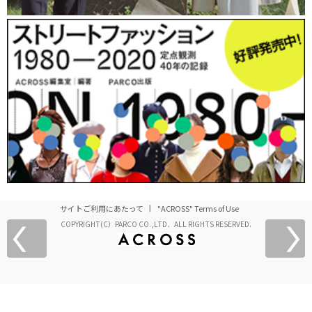
サイトご利用にあたって
"ACROSS" Terms of Use
COPYRIGHT(C）PARCO CO.,LTD．ALL RIGHTS RESERVED.