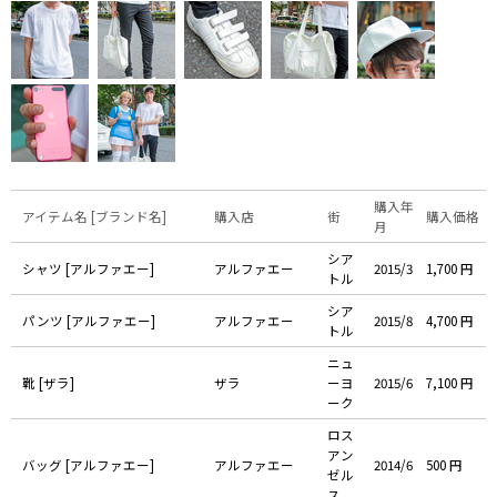
購入年
アイテム名 [ブランド名]
購入店
街
購入価格
月
シア
シャツ [アルファエー]
アルファエー
2015/3
1,700 円
トル
シア
パンツ [アルファエー]
アルファエー
2015/8
4,700 円
トル
ニュ
靴 [ザラ]
ザラ
ーヨ
2015/6
7,100 円
ーク
ロス
アン
バッグ [アルファエー]
アルファエー
2014/6
500 円
ゼル
ス