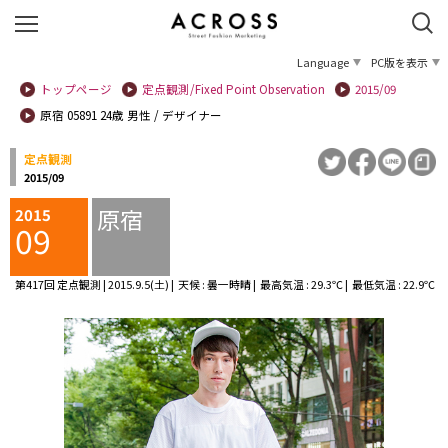
Language
PC版を表示
トップページ
定点観測/Fixed Point Observation
2015/09
原宿 05891 24歳 男性 / デザイナー
定点観測
2015/09
原宿
2015
09
第417回 定点観測 | 2015.9.5(土) | 天候 : 曇一時晴 | 最高気温 : 29.3℃ | 最低気温 : 22.9℃