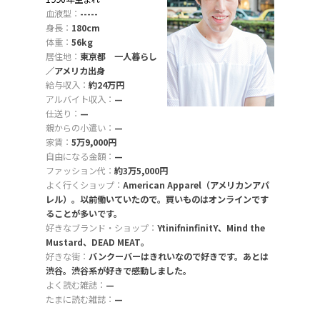
血液型：
-----
身長：
180cm
体重：
56kg
居住地：
東京都 一人暮らし
／アメリカ出身
給与収入：
約24万円
アルバイト収入：
—
仕送り：
—
親からの小遣い：
—
家賃：
5万9,000円
自由になる金額：
—
ファッション代：
約3万5,000円
よく行くショップ：
American Apparel（アメリカンアパ
レル）。以前働いていたので。買いものはオンラインです
ることが多いです。
好きなブランド・ショップ：
YtinifninfinitY、Mind the
Mustard、DEAD MEAT。
好きな街：
バンクーバーはきれいなので好きです。あとは
渋谷。渋谷系が好きで感動しました。
よく読む雑誌：
—
たまに読む雑誌：
—