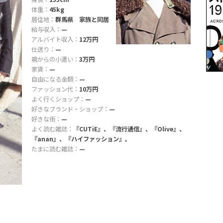
体重：
45kg
居住地：
群馬県 家族と同居
給与収入：
—
アルバイト収入：
12万円
仕送り：
—
親からの小遣い：
3万円
家賃：
—
自由になる金額：
—
ファッション代：
10万円
よく行くショップ：
—
好きなブランド・ショップ：
—
好きな街：
—
よく読む雑誌：
『CUTiE』、『流行通信』、『Olive』、
『anan』、『ハイファッション』。
たまに読む雑誌：
—