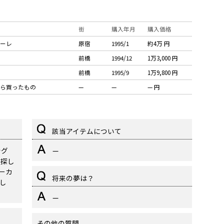
街
購入年月
購入価格
ーレ
原宿
1995/1
約4万 円
前橋
1994/12
1万3,000 円
前橋
1995/9
1万9,800 円
ら買ったもの
—
—
— 円
該当アイテムについて
ング
—
を探し
ダーカ
将来の夢は？
し
—
その他の質問