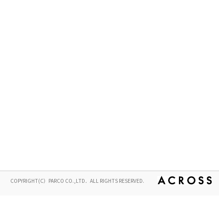
COPYRIGHT(C）PARCO CO.,LTD．ALL RIGHTS RESERVED.