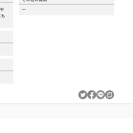
—
sや
にも
？