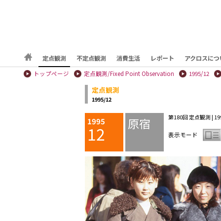
定点観測
不定点観測
消費生活
レポート
アクロスにつ
トップページ
定点観測/Fixed Point Observation
1995/12
定点観測
1995/12
第180回 定点観測 | 1995
原宿
1995
12
表示モード