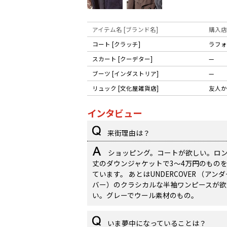
アイテム名 [ブランド名]
購入店
コート [クラッチ]
ラフォ
スカート [クーデター]
—
ブーツ [インダストリア]
—
リュック [文化屋雑貨店]
友人か
インタビュー
来街理由は？
ショッピング。コートが欲しい。ロ
丈のダウンジャケットで3〜4万円のもの
ています。 あとはUNDERCOVER （アン
バー）のクラシカルな半袖ワンピースが欲
い。グレーでウール素材のもの。
いま夢中になっていることは？