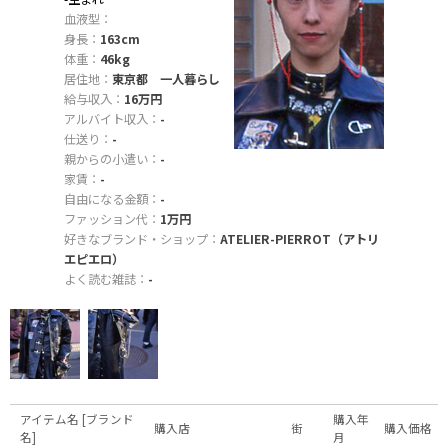
血液型：
身長：
163cm
体重：
46kg
居住地：
東京都 一人暮らし
給与収入：
16万円
アルバイト収入：
-
仕送り：
-
親からの小遣い：
-
家賃：
-
自由になる金額：
-
ファッション代：
1万円
好きなブランド・ショップ：
ATELIER-PIERROT（アトリ
エピエロ）
よく読む雑誌：
-
アイテム名 [ブランド
購入年
購入店
街
購入価格
名]
月