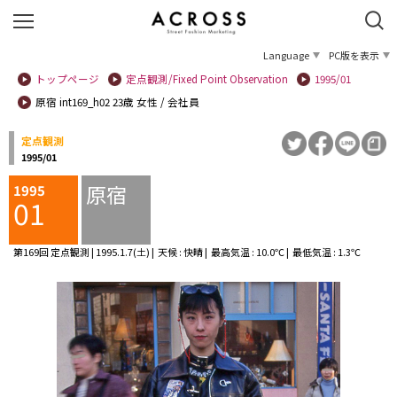
Language
PC版を表示
トップページ
定点観測/Fixed Point Observation
1995/01
原宿 int169_h02 23歳 女性 / 会社員
定点観測
1995/01
原宿
1995
01
第169回 定点観測 | 1995.1.7(土) | 天候 : 快晴 | 最高気温 : 10.0℃ | 最低気温 : 1.3℃