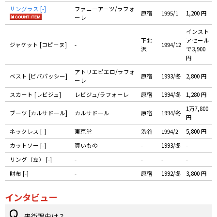
サングラス [-]
ファニーアーツ/ラフォ
原宿
1995/1
1,200 円
ーレ
インスト
下北
アセール
ジャケット [コピーヌ]
-
1994/12
沢
で3,900
円
アトリエピエロ/ラフォ
ベスト [ビバパッシー]
原宿
1993/冬
2,800 円
ーレ
スカート [レビジュ]
レビジュ/ラフォーレ
原宿
1994/冬
1,280 円
1万7,800
ブーツ [カルサドール]
カルサドール
原宿
1994/冬
円
ネックレス [-]
東京堂
渋谷
1994/2
5,800 円
カットソー [-]
貰いもの
-
1993/冬
-
リング（左） [-]
-
-
-
-
財布 [-]
-
原宿
1992/冬
3,800 円
インタビュー
来街理由は？