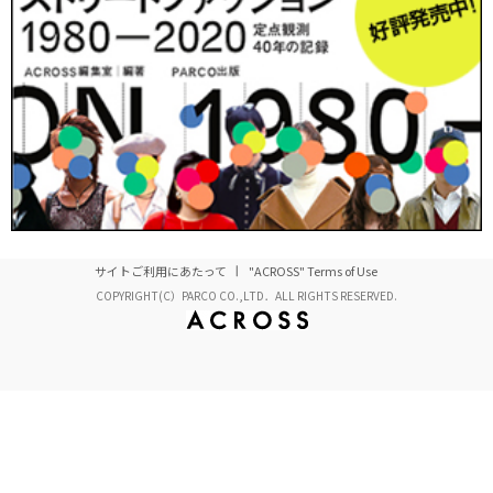
サイトご利用にあたって
"ACROSS" Terms of Use
COPYRIGHT(C）PARCO CO.,LTD．ALL RIGHTS RESERVED.