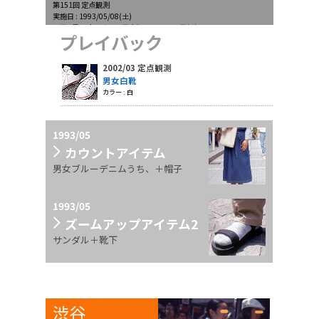
第151回 定点観測
実施日 : 1993/05/08(土)
天候 : 曇り時々晴れ、最高気温19.7℃、最低気温13.7℃
プレイバック
2002/03 定点観測
男女白靴
カラー : 白
1993/05
カウントアイテム
男女ブルーデニムうち、＋帽子
1993/05
ズームアップアイテム2
サンダル＋靴下
渋谷