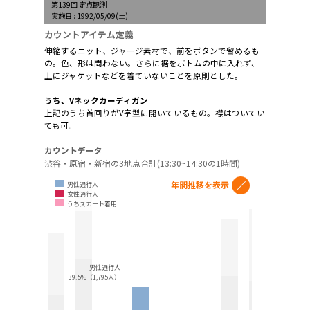
第139回 定点観測
実施日 : 1992/05/09(土)
天候 : 雨一時曇り、最高気温21.5℃、最低気温20.1 ℃
カウントアイテム定義
伸縮するニット、ジャージ素材で、前をボタンで留めるも
の。色、形は問わない。さらに裾をボトムの中に入れず、
上にジャケットなどを着ていないことを原則とした。
うち、Vネックカーディガン
上記のうち首回りがV字型に開いているもの。襟はついてい
ても可。
カウントデータ
渋谷・原宿・新宿の3地点合計(13:30~14:30の1時間)
年間推移を表示
男性通行人
女性通行人
うちスカート着用
男性通行人
39.5%（1,795人）