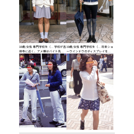
18歳/女性 専門学校生（... 学校が吉
19歳/女性 専門学校生（... 将来ショ
祥寺に近く、アメ横はバイト先...
ーウインドウのディスプレイを...