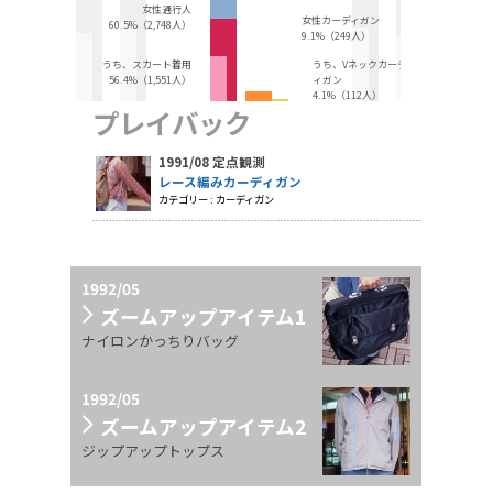
女性通行人
女性カーディガン
60.5%（2,748人）
9.1%（249人）
うち、スカート着用
うち、Vネックカーデ
56.4%（1,551人）
ィガン
4.1%（112人）
プレイバック
1991/08 定点観測
レース編みカーディガン
カテゴリー : カーディガン
1992/05
ズームアップアイテム1
ナイロンかっちりバッグ
1992/05
ズームアップアイテム2
ジップアップトップス