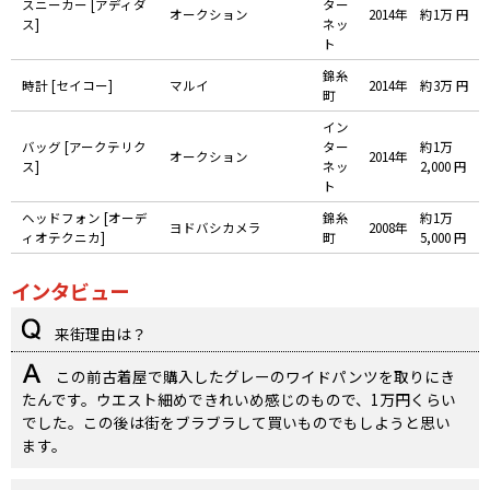
スニーカー [アディダ
ター
オークション
2014年
約1万 円
ス]
ネッ
ト
錦糸
時計 [セイコー]
マルイ
2014年
約3万 円
町
イン
バッグ [アークテリク
ター
約1万
オークション
2014年
ス]
ネッ
2,000 円
ト
ヘッドフォン [オーデ
錦糸
約1万
ヨドバシカメラ
2008年
ィオテクニカ]
町
5,000 円
インタビュー
来街理由は？
この前古着屋で購入したグレーのワイドパンツを取りにき
たんです。ウエスト細めできれいめ感じのもので、1万円くらい
でした。この後は街をブラブラして買いものでもしようと思い
ます。