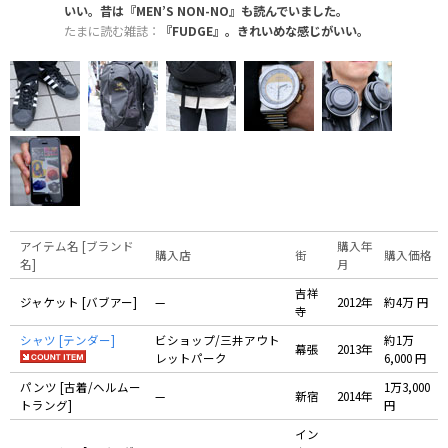
いい。昔は『MEN’S NON-NO』も読んでいました。
たまに読む雑誌：
『FUDGE』。きれいめな感じがいい。
アイテム名 [ブランド
購入年
購入店
街
購入価格
名]
月
吉祥
ジャケット [バブアー]
—
2012年
約4万 円
寺
シャツ [テンダー]
ビショップ/三井アウト
約1万
幕張
2013年
レットパーク
6,000 円
パンツ [古着/ヘルムー
1万3,000
—
新宿
2014年
トラング]
円
イン