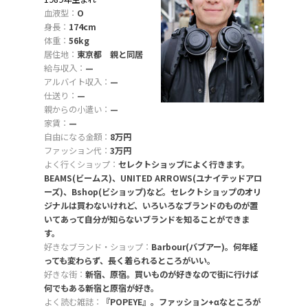
血液型：
O
身長：
174cm
体重：
56kg
居住地：
東京都 親と同居
給与収入：
—
アルバイト収入：
—
仕送り：
—
親からの小遣い：
—
家賃：
—
自由になる金額：
8万円
ファッション代：
3万円
よく行くショップ：
セレクトショップによく行きます。
BEAMS(ビームス)、UNITED ARROWS(ユナイテッドアロ
ーズ)、Bshop(ビショップ)など。セレクトショップのオリ
ジナルは買わないけれど、いろいろなブランドのものが置
いてあって自分が知らないブランドを知ることができま
す。
好きなブランド・ショップ：
Barbour(バブアー)。何年経
っても変わらず、長く着られるところがいい。
好きな街：
新宿、原宿。買いものが好きなので街に行けば
何でもある新宿と原宿が好き。
よく読む雑誌：
『POPEYE』。ファッション+αなところが