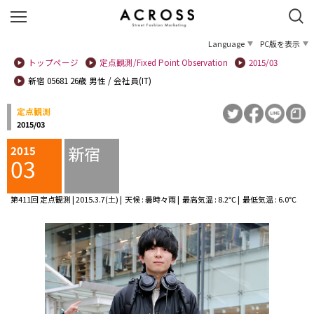
Language
PC版を表示
トップページ
定点観測/Fixed Point Observation
2015/03
新宿 05681 26歳 男性 / 会社員(IT)
定点観測
2015/03
新宿
2015
03
第411回 定点観測 | 2015.3.7(土) | 天候 : 曇時々雨 | 最高気温 : 8.2℃ | 最低気温 : 6.0℃