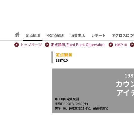
定点観測
不定点観測
消費生活
レポート
アクロスにつ
トップページ
定点観測/Fixed Point Observation
1987/10
定点観測
1987/10
198
カウ
アイ
第088回 定点観測
実施日 : 1987/10/31(土)
天候 : 曇、最高気温18.6℃、最低気温℃