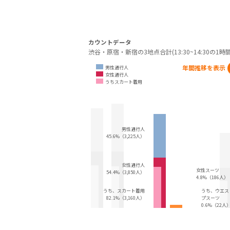
カウントデータ
渋谷・原宿・新宿の3地点合計(13:30~14:30の1時間
年間推移を表示
男性通行人
女性通行人
うちスカート着用
男性通行人
45.6%（3,225人）
女性通行人
女性スーツ
54.4%（3,850人）
4.8%（186人）
うち、スカート着用
うち、ウエス
82.1%（3,160人）
プスーツ
0.6%（22人