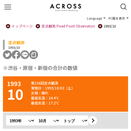
Language
PC版を表示
トップページ
定点観測/Fixed Point Observation
1993/10
定点観測
1993/10
※渋谷・原宿・新宿の合計の数値
1993
第156回定点観測
10
実施日：1993/10/02（土）
天候：晴れ
最高気温：24.4℃
最低気温：17.2℃
年を選択
月を選択
観測地を選択