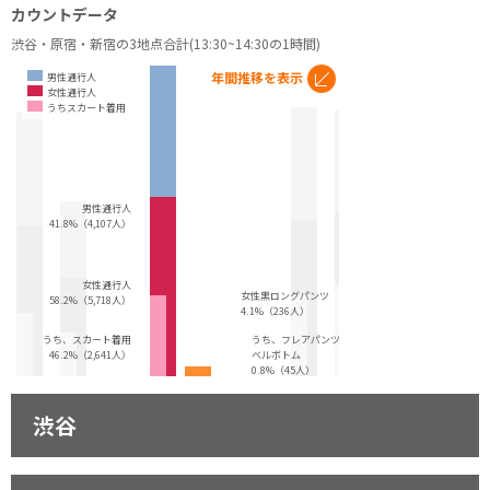
カウントデータ
渋谷・原宿・新宿の3地点合計(13:30~14:30の1時間)
年間推移を表示
男性通行人
女性通行人
うちスカート着用
男性通行人
41.8%（4,107人）
女性通行人
女性黒ロングパンツ
58.2%（5,718人）
4.1%（236人）
うち、スカート着用
うち、フレアパンツ・
46.2%（2,641人）
ベルボトム
0.8%（45人）
渋谷