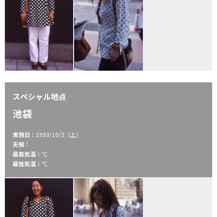
スペシャル地点
池袋
実施日：
1993/10/2（土）
天候：
最高気温：
℃
最低気温：
℃