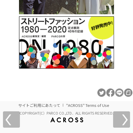
サイトご利用にあたって
"ACROSS" Terms of Use
COPYRIGHT(C）PARCO CO.,LTD．ALL RIGHTS RESERVED.