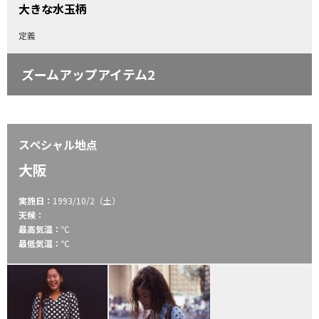
大きな水玉柄
定義
ズームアップアイテム2
スペシャル地点
大阪
実施日：
1993/10/2（土）
天候：
最高気温：
℃
最低気温：
℃