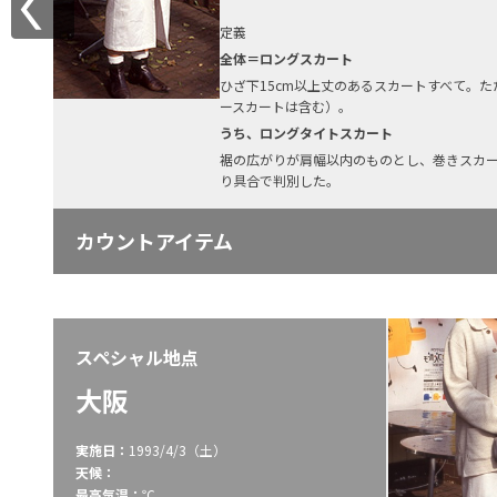
定義
全体＝ロングスカート
ひざ下15cm以上丈のあるスカートすべて。
ースカートは含む）。
うち、ロングタイトスカート
裾の広がりが肩幅以内のものとし、巻きスカ
り具合で判別した。
カウントアイテム
スペシャル地点
大阪
実施日：
1993/4/3（土）
天候：
最高気温：
℃