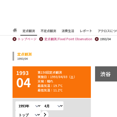
定点観測
不定点観測
消費生活
レポート
アクロスにつ
トップページ
定点観測/Fixed Point Observation
1993/04
定点観測
1993/04
1993
第150回定点観測
渋谷
04
実施日：1993/04/03（土）
天候：晴れ
最高気温：19.7℃
最低気温：11.2℃
年を選択
月を選択
観測地を選択