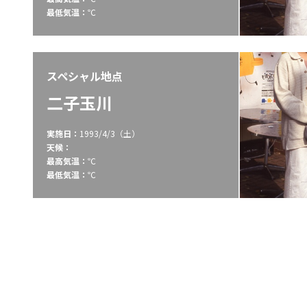
最低気温：
℃
スペシャル地点
二子玉川
実施日：
1993/4/3（土）
天候：
最高気温：
℃
最低気温：
℃