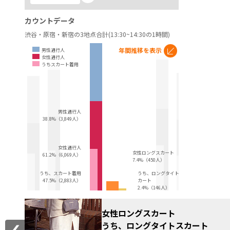
カウントデータ
渋谷・原宿・新宿の3地点合計(13:30~14:30の1時間)
年間推移を表示
男性通行人
女性通行人
うちスカート着用
男性通行人
38.8%（3,849人）
女性通行人
女性ロングスカート
61.2%（6,069人）
7.4%（450人）
うち、スカート着用
うち、ロングタイトス
47.5%（2,883人）
カート
2.4%（146人）
女性ロングスカート
うち、ロングタイトスカート