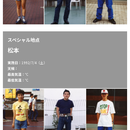
スペシャル地点
松本
実施日：
1992/7/4（土）
天候：
最高気温：
℃
最低気温：
℃