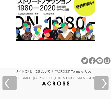
サイトご利用にあたって
"ACROSS" Terms of Use
COPYRIGHT(C）PARCO CO.,LTD．ALL RIGHTS RESERVED.