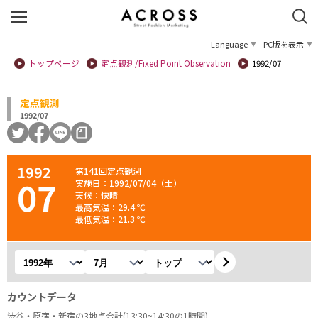
Language
PC版を表示
トップページ
定点観測/Fixed Point Observation
1992/07
定点観測
1992/07
1992
第141回定点観測
07
実施日：1992/07/04（土）
天候：快晴
最高気温：29.4 ℃
最低気温：21.3 ℃
年を選択
月を選択
観測地を選択
カウントデータ
渋谷・原宿・新宿の3地点合計(13:30~14:30の1時間)