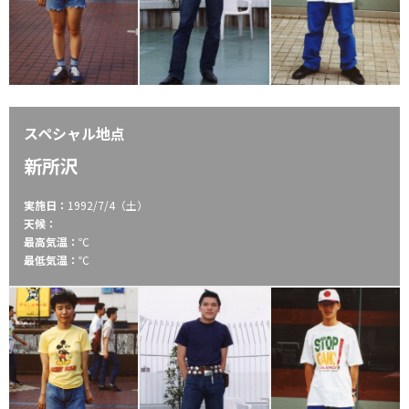
スペシャル地点
新所沢
実施日：
1992/7/4（土）
天候：
最高気温：
℃
最低気温：
℃