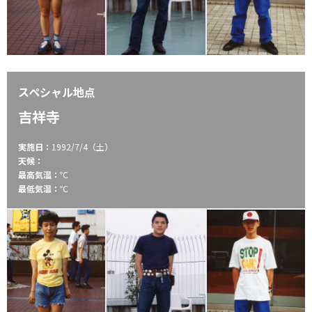
スペシャル地点
吉祥寺
実施日：
1992/7/4（土）
天候：
最高気温：
℃
最低気温：
℃