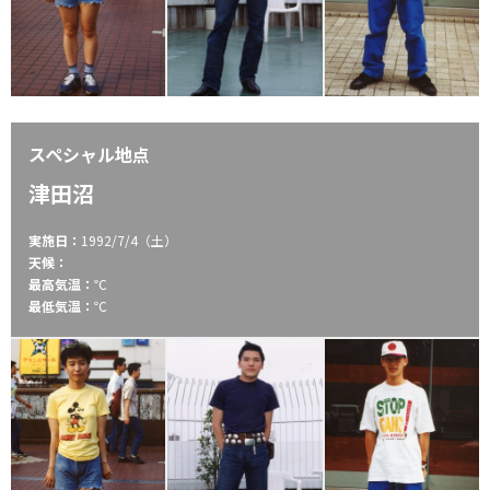
スペシャル地点
津田沼
実施日：
1992/7/4（土）
天候：
最高気温：
℃
最低気温：
℃