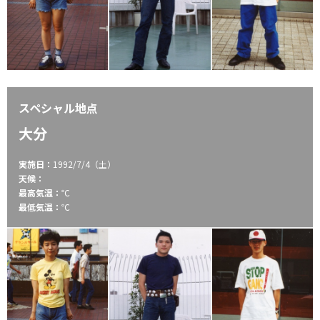
スペシャル地点
大分
実施日：
1992/7/4（土）
天候：
最高気温：
℃
最低気温：
℃