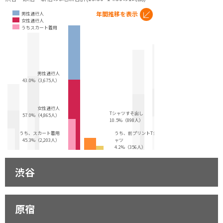
年間推移を表示
男性通行人
女性通行人
うちスカート着用
男性通行人
43.0%（3,675人）
女性通行人
Tシャツすそ出し
57.0%（4,865人）
10.5%（898人）
うち、スカート着用
うち、前プリントTシ
45.3%（2,203人）
ャツ
4.2%（356人）
渋谷
原宿