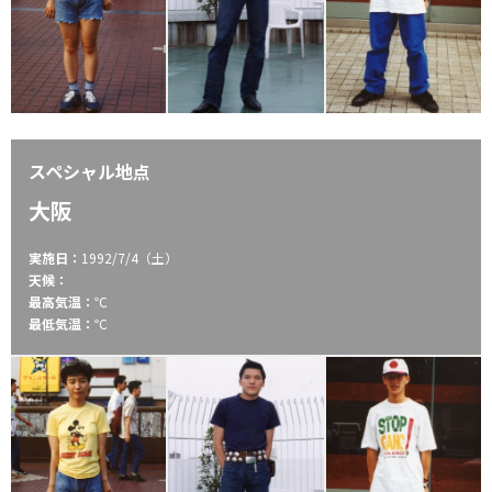
スペシャル地点
大阪
実施日：
1992/7/4（土）
天候：
最高気温：
℃
最低気温：
℃