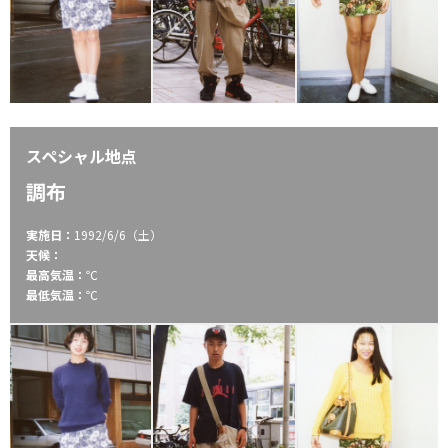
スペシャル地点
調布
実施日：
1992/6/6（土）
天候：
最高気温：
℃
最低気温：
℃