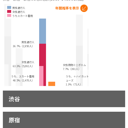
年間推移を表示
男性通行人
女性通行人
うちスカート着用
男性通行人
36.7%（2,950人）
女性通行人
女性柄物ミニボトム
63.3%（5,092人）
7.7%（391人）
うち、スカート着用
うち、＋ハイカットシ
48.5%（2,470人）
ューズ
1.3%（71人）
渋谷
原宿