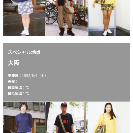
スペシャル地点
大阪
実施日：
1992/6/6（土）
天候：
最高気温：
℃
最低気温：
℃