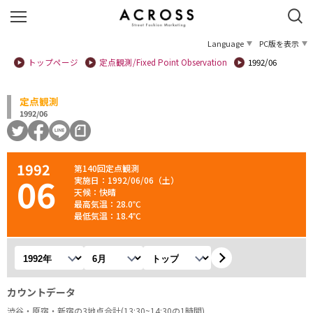
Language
PC版を表示
トップページ
定点観測/Fixed Point Observation
1992/06
定点観測
1992/06
1992
第140回定点観測
06
実施日：1992/06/06（土）
天候：快晴
最高気温：28.0℃
最低気温：18.4℃
年を選択
月を選択
観測地を選択
カウントデータ
渋谷・原宿・新宿の3地点合計(13:30~14:30の1時間)