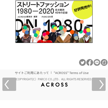
サイトご利用にあたって
"ACROSS" Terms of Use
COPYRIGHT(C）PARCO CO.,LTD．ALL RIGHTS RESERVED.