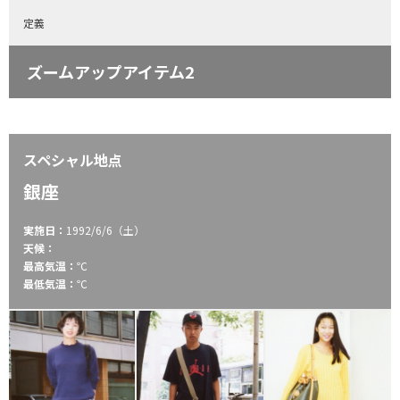
定義
ズームアップアイテム2
スペシャル地点
銀座
実施日：
1992/6/6（土）
天候：
最高気温：
℃
最低気温：
℃