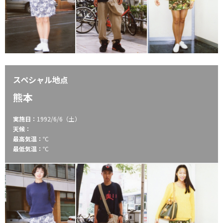
スペシャル地点
熊本
実施日：
1992/6/6（土）
天候：
最高気温：
℃
最低気温：
℃