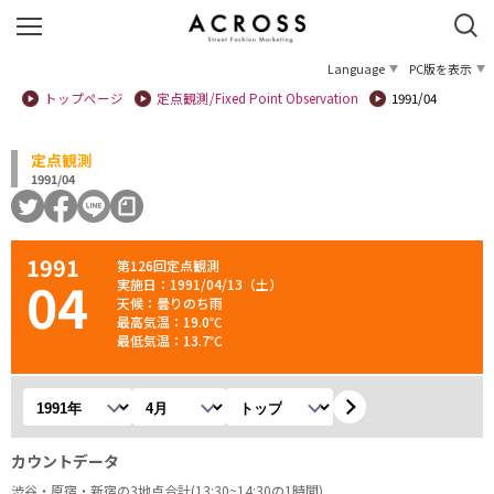
Language
PC版を表示
トップページ
定点観測/Fixed Point Observation
1991/04
定点観測
1991/04
1991
第126回定点観測
04
実施日：1991/04/13（土）
天候：曇りのち雨
最高気温：19.0℃
最低気温：13.7℃
年を選択
月を選択
観測地を選択
カウントデータ
渋谷・原宿・新宿の3地点合計(13:30~14:30の1時間)