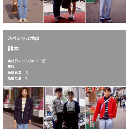
スペシャル地点
熊本
実施日：
1991/4/13（土）
天候：
最高気温：
℃
最低気温：
℃