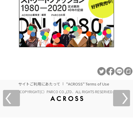
サイトご利用にあたって
"ACROSS" Terms of Use
COPYRIGHT(C）PARCO CO.,LTD．ALL RIGHTS RESERVED.