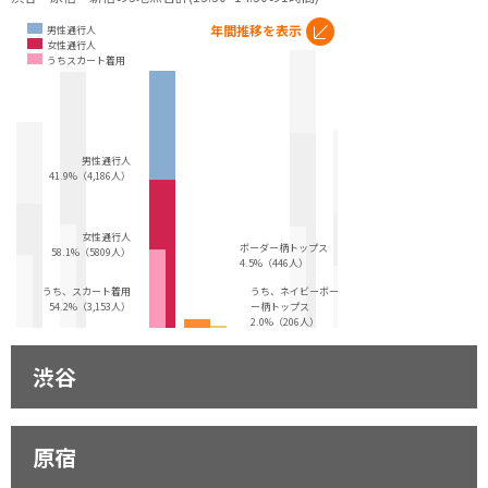
年間推移を表示
男性通行人
女性通行人
うちスカート着用
男性通行人
41.9%（4,186人）
女性通行人
ボーダー柄トップス
58.1%（5809人）
4.5%（446人）
うち、スカート着用
うち、ネイビーボーダ
54.2%（3,153人）
ー柄トップス
2.0%（206人）
渋谷
原宿