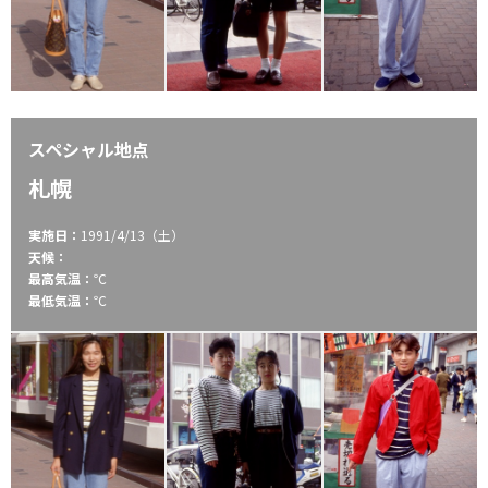
スペシャル地点
札幌
実施日：
1991/4/13（土）
天候：
最高気温：
℃
最低気温：
℃