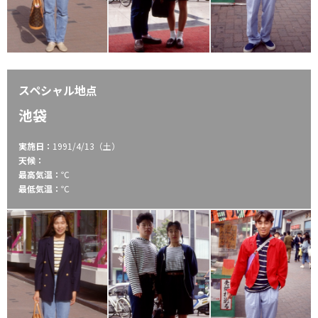
スペシャル地点
池袋
実施日：
1991/4/13（土）
天候：
最高気温：
℃
最低気温：
℃