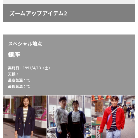
ズームアップアイテム2
スペシャル地点
銀座
実施日：
1991/4/13（土）
天候：
最高気温：
℃
最低気温：
℃