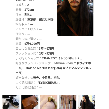
血液型：
A
身長：
172cm
体重：
58kg
居住地：
東京都 彼女と同居
給与収入：
—
アルバイト収入：
—
仕送り：
—
親からの小遣い：
—
家賃：
9万4,000円
自由になる金額：
5万〜6万円
ファッション代：
2万〜3万円
よく行くショップ：
TRAMPOT（トランポット）。
好きなブランド・ショップ：
Edwina Hoel(エドウィナホ
ール)、Maison Martin Margiela(メゾンマルタンマルジ
ェラ)
好きな街：
祐天寺、中目黒、初台。
よく読む雑誌：
『EYESCREAM』。
たまに読む雑誌：
—