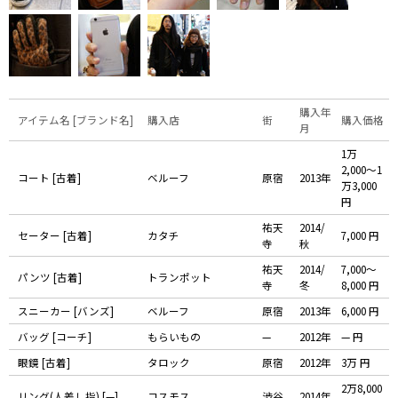
購入年
アイテム名 [ブランド名]
購入店
街
購入価格
月
1万
2,000〜1
コート [古着]
ベルーフ
原宿
2013年
万3,000
円
祐天
2014/
セーター [古着]
カタチ
7,000 円
寺
秋
祐天
2014/
7,000〜
パンツ [古着]
トランポット
寺
冬
8,000 円
スニーカー [バンズ]
ベルーフ
原宿
2013年
6,000 円
バッグ [コーチ]
もらいもの
—
2012年
— 円
眼鏡 [古着]
タロック
原宿
2012年
3万 円
2万8,000
リング(人差し指) [—]
コスモス
渋谷
2014年