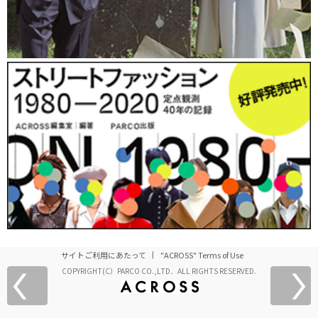
サイトご利用にあたって
"ACROSS" Terms of Use
COPYRIGHT(C）PARCO CO.,LTD．ALL RIGHTS RESERVED.