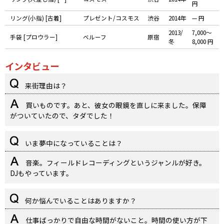
円
リング(小指) [古着]
プレゼント/コスモス
渋谷
2014年
— 円
2013/
7,000〜
手袋 [プロウラー]
ベルーフ
原宿
冬
8,000 円
インタビュー
来街理由は？
買いものです。あと、彼女の眼鏡を直しに来ました。保障
がついていたので、タダでした！
いま夢中になっていることは？
音楽。フィールドレコーディングというジャンルが好き。
DJもやっています。
何か悩んでいることはありますか？
仕事ばっかりで自由な時間がないこと。時間の使い方が下