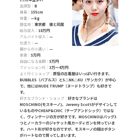
血液型：
B
身長：
155cm
体重：
—kg
居住地：
東京都 彼と同居
給与収入：
18万円
アルバイト収入：
—
仕送り：
—
親からの小遣い：
—
家賃：
5万円
自由になる金額：
5万円
ファッション代：
3万〜4万円
よく行くショップ：
原宿の古着屋はいっぱい行きます。
BUBBLES（バブルス）とS△NK△KU（サンカク）が中心
で、他にはNUDE TRUMP（ヌードトランプ）も好きで
す。
好きなブランド・ショップ：
好きなブランドは
MOSCHINO(モスキーノ)。Jeremy Scottがデザインして
いるものやCHEAP&CHIC（チープアンドシック）ではな
く、ヴィンテージの方が好きです。MOSCHINOはバッグ3
つとノーカラーのジャケット風カーディガンを持っていま
す。ハート形が好きなのですが、モスキーノの服はボタン
がハートなので買ってしまいます。