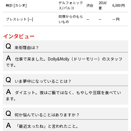
デルフォニック
2014/
時計 [カシオ]
渋谷
6,000 円
ス/パルコ
夏
同僚からのもら
ブレスレット [—]
—
—
— 円
いもの
インタビュー
来街理由は？
仕事で来ました。Dolly&Molly（ドリーモリー）のスタッフ
です。
いま夢中になっていることは？
ダイエット。夜はご飯ではなく、もやしや豆腐を食べてい
ます。
何か悩んでいることはありますか？
「最近太ったね」と言われたこと。