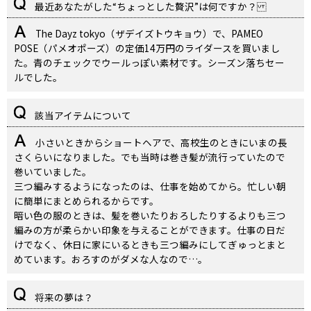
最近あなたがした“ちょっとした贅沢”は何ですか？
The Dayz tokyo（ザデイズトウキョウ）で、PAMEO
POSE（パメオポーズ）の定価14万円のライダースを買いまし
た。青のチェックでウールっぽい素材です。シーズン落ちセー
ルでした。
該当アイテムについて
小さいときからショートヘアで、高校生のときにいまの長
さくらいになりました。でも当時は巻き髪が流行っていたので
巻いていました。
三つ編みするようになったのは、仕事を始めてから。忙しい朝
に簡単にまとめられるからです。
暗い色の服のときは、髪を巻いたりおろしたりするよりも三つ
編みの方が柔らかい印象を与えることができます。仕事の日だ
けでなく、休日に家にいるときも三つ編みにしてぎゅっとまと
めています。おろすのがダメな人なので…。
将来の夢は？