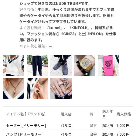
ショップで好きなのはNUDE TRUMPです。
好きな街：
中目黒。ゆっくり時間が流れる中でカフェで雑
誌やらケータイやら見て目黒川辺りを散歩します。財布と
ケータイだけもってプラプラしています。
よく読む雑誌：
『ku:nel』、『KINFOLK』。料理系が多
い。ファッション誌なら『GINZA』と 『NYLON』を仕事
用に読みます。
たまに読む雑誌：
—
購入年
アイテム名 [ブランド名]
購入店
街
購入価格
月
セーター [ドリーモリー]
パルコ
渋谷
2014/9
7,000 円
パンツ [ドリーモリー]
パルコ
渋谷
2014/9
7,000 円