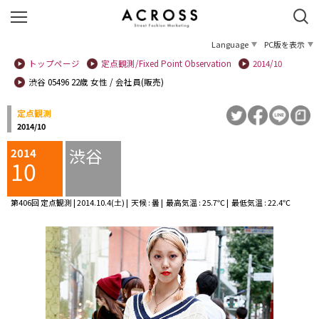
Language
PC版を表示
トップページ
定点観測/Fixed Point Observation
2014/10
渋谷 05496 22歳 女性 / 会社員(販売)
定点観測
2014/10
渋谷
2014
10
第406回 定点観測 | 2014.10.4(土) | 天候 : 曇 | 最高気温 : 25.7℃ | 最低気温 : 22.4℃