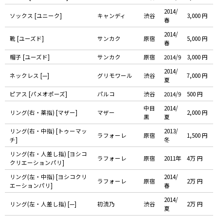
2014/
ソックス [ユニーク]
キャンディ
渋谷
3,000 円
春
2014/
靴 [ユーズド]
サンカク
原宿
5,000 円
春
帽子 [ユーズド]
サンカク
原宿
2014/9
3,000 円
2014/
ネックレス [—]
グリモワール
渋谷
7,000 円
夏
ピアス [パメオポーズ]
パルコ
渋谷
2014/9
500 円
中目
2014/
リング(右・薬指) [マザー]
マザー
2,000 円
黒
夏
リング(右・中指) [トゥーマッ
2013/
ラフォーレ
原宿
1,500 円
チ]
冬
リング(右・人差し指) [ヨシコ
ラフォーレ
原宿
2011年
4万 円
クリエーションパリ]
リング(左・中指) [ヨシコクリ
2014/
ラフォーレ
原宿
2万 円
エーションパリ]
春
2014/
リング(左・人差し指) [—]
初流乃
渋谷
2万 円
夏