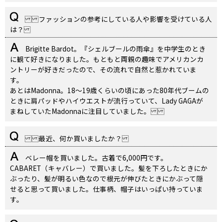
ファッションの参考にしている人や影響を受けている人
は？
Brigitte Bardot。『シェルブールの雨傘』を中学生のとき
に観て好きになりました。もともと両親の趣味でアメリカンカ
ントリーが好きだったので、その流れで自然と惹かれていま
す。
あとはMadonna。18〜19歳くらいの頃にあった80年代ブームの
ときに肩パッドやハイウエストが流行っていて、Lady GAGAが
まねしていたMadonnaに注目していました。
最近、何か買いましたか？
ベレー帽を買いました。古着で6,000円です。
CABARET（キャバレー）で買いました。髪を下ろしたときにか
ぶったり、髪が明るい色なので根元が伸びたときにかぶって隠
せると思って買いました。仕事柄、帽子はいっぱい持っていま
す。