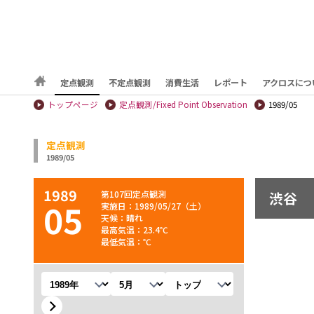
定点観測
不定点観測
消費生活
レポート
アクロスにつ
トップページ
定点観測/Fixed Point Observation
1989/05
定点観測
1989/05
1989
第107回定点観測
渋谷
05
実施日：1989/05/27（土）
天候：晴れ
最高気温：23.4℃
最低気温：℃
年を選択
月を選択
観測地を選択