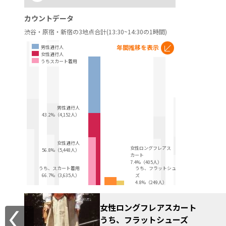
カウントデータ
渋谷・原宿・新宿の3地点合計(13:30~14:30の1時間)
年間推移を表示
男性通行人
女性通行人
うちスカート着用
男性通行人
43.2%（4,152人）
女性通行人
女性ロングフレアス
56.8%（5,448人）
カート
7.4%（405人）
うち、スカート着用
うち、フラットシュー
66.7%（3,635人）
ズ
4.8%（249人）
女性ロングフレアスカート
うち、フラットシューズ