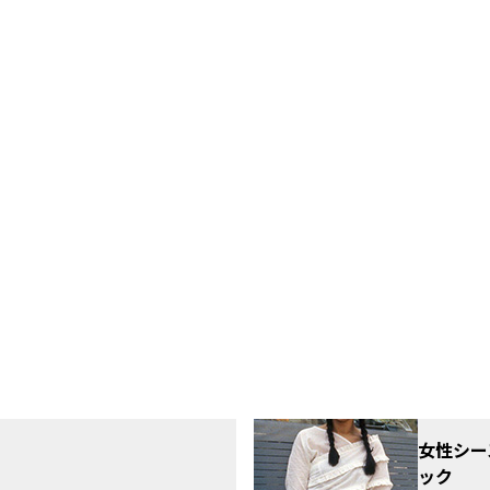
女性シー
ック