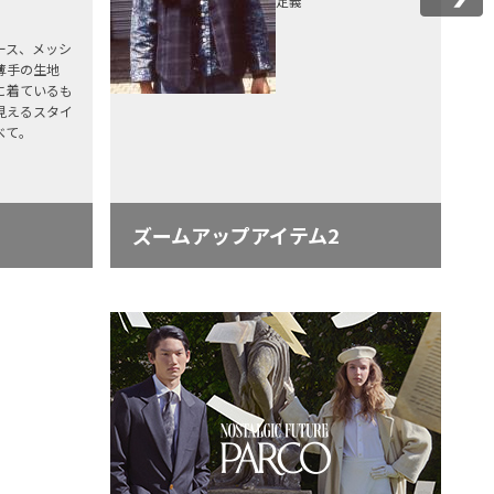
定義
ース、メッシ
薄手の生地
に着ているも
見えるスタイ
べて。
ズームアップアイテム2