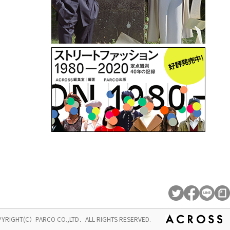
YRIGHT(C）PARCO CO.,LTD．ALL RIGHTS RESERVED.