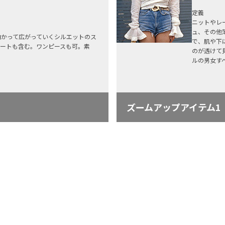
定義
ニットやレ
ュ、その他
向かって広がっていくシルエットのス
で、肌や下
カートも含む。ワンピースも可。素
のが透けて
ルの男女す
。
ズームアップアイテム1