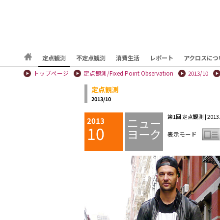
定点観測
不定点観測
消費生活
レポート
アクロスにつ
トップページ
定点観測/Fixed Point Observation
2013/10
定点観測
2013/10
第1回 定点観測 | 2013.1
ニュー
2013
10
ヨーク
表示モード