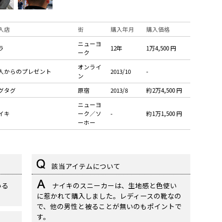
入店
街
購入年月
購入価格
ニューヨ
ラ
12年
1万4,500 円
ーク
オンライ
人からのプレゼント
2013/10
-
ン
グタグ
原宿
2013/8
約2万4,500 円
ニューヨ
イキ
ーク／ソ
-
約1万1,500 円
ーホー
該当アイテムについて
いる
ナイキのスニーカーは、生地感と色使い
に惹かれて購入しました。レディースの靴なの
で、他の男性と被ることが無いのもポイントで
す。