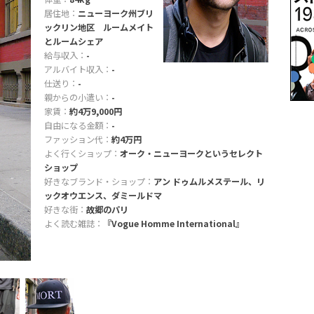
居住地：
ニューヨーク州ブリ
ックリン地区 ルームメイト
とルームシェア
給与収入：
-
アルバイト収入：
-
仕送り：
-
親からの小遣い：
-
家賃：
約4万9,000円
自由になる金額：
-
ファッション代：
約4万円
よく行くショップ：
オーク・ニューヨークというセレクト
ショップ
好きなブランド・ショップ：
アン ドゥムルメステール、リ
ックオウエンス、ダミールドマ
好きな街：
故郷のパリ
よく読む雑誌：
『Vogue Homme International』