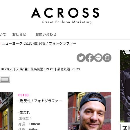
いて
おしらせ
お問い合わせ
ニューヨーク 05130 -歳 男性 / フォトグラファー
0.22(火) | 天候 : 曇 | 最高気温 : 19.4℃ | 最低気温 : 23.2℃
05130
-歳 男性 / フォトグラファー
-生まれ
血液型：
身長：
188cm
体重：
84kg