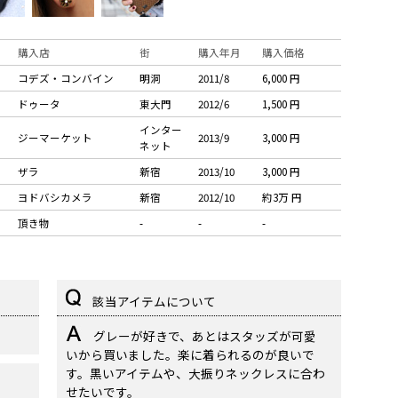
購入店
街
購入年月
購入価格
コデズ・コンバイン
明洞
2011/8
6,000 円
ドゥータ
東大門
2012/6
1,500 円
インター
ジーマーケット
2013/9
3,000 円
ネット
ザラ
新宿
2013/10
3,000 円
ヨドバシカメラ
新宿
2012/10
約3万 円
頂き物
-
-
-
該当アイテムについて
。
グレーが好きで、あとはスタッズが可愛
いから買いました。楽に着られるのが良いで
す。黒いアイテムや、大振りネックレスに合わ
せたいです。