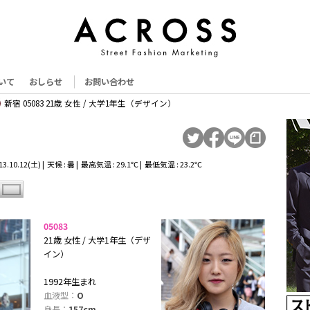
いて
おしらせ
お問い合わせ
新宿 05083 21歳 女性 / 大学1年生（デザイン）
.10.12(土) | 天候 : 曇 | 最高気温 : 29.1℃ | 最低気温 : 23.2℃
05083
21歳 女性 / 大学1年生（デザ
イン）
1992年生まれ
血液型：
O
身長：
157cm