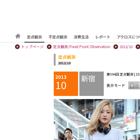
定点観測
不定点観測
消費生活
レポート
アクロスにつ
トップページ
定点観測/Fixed Point Observation
2013/10
定点観測
2013/10
第394回 定点観測 | 2013
新宿
2013
10
表示モード