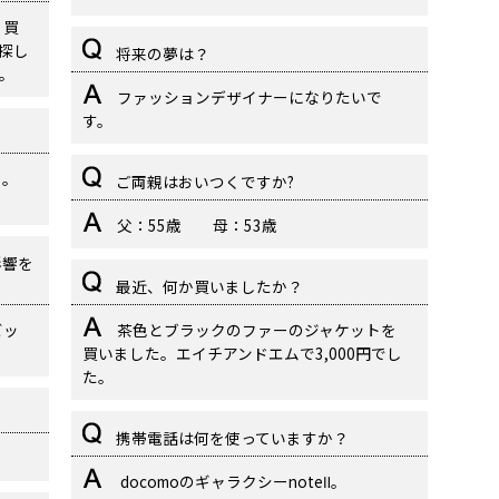
く買
探し
将来の夢は？
。
ファッションデザイナーになりたいで
す。
ろ。
ご両親はおいつくですか?
父：55歳 母：53歳
影響を
最近、何か買いましたか？
ビッ
茶色とブラックのファーのジャケットを
買いました。エイチアンドエムで3,000円でし
た。
携帯電話は何を使っていますか？
docomoのギャラクシーnoteⅡ。