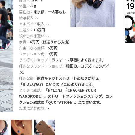
体重：
-kg
居住地：
東京都 一人暮らし
給与収入：
-
アルバイト収入：
-
仕送り：
19万円
親からの小遣い：
-
家賃：
6万円（仕送りから支出）
自由になる金額：
5万円
ファッション代：
3万円
よく行くショップ：
ラフォーレ原宿によく行きます。
好きなブランド・ショップ：
韓国の、コデズ・コンバイ
ン。
好きな街：
原宿キャットストリートあたりが好き。
「HIDEAWAY」というカフェによく行きます。
よく読む雑誌：
『NYLON』『CRACKER YOUR
WARDROBE』、ストリートファッションスナップ、コレ
クション雑誌の『QUOTATION』。全て買います。
たまに読む雑誌：
-