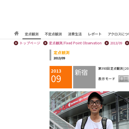
定点観測
不定点観測
消費生活
レポート
アクロスにつ
トップページ
定点観測/Fixed Point Observation
2013/09
定点観測
2013/09
第393回 定点観測 | 2013
新宿
2013
09
表示モード