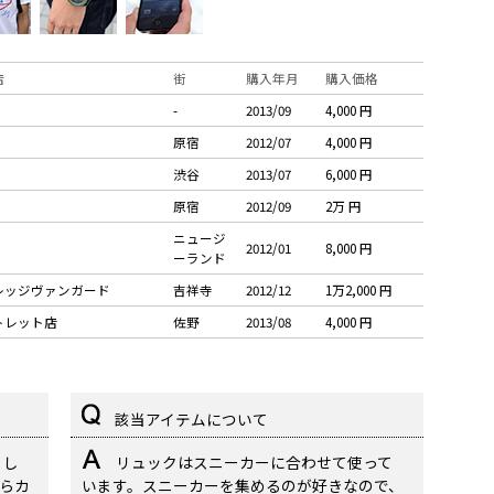
店
街
購入年月
購入価格
-
2013/09
4,000 円
原宿
2012/07
4,000 円
渋谷
2013/07
6,000 円
原宿
2012/09
2万 円
ニュージ
2012/01
8,000 円
ーランド
レッジヴァンガード
吉祥寺
2012/12
1万2,000 円
トレット店
佐野
2013/08
4,000 円
該当アイテムについて
まし
リュックはスニーカーに合わせて使って
らカ
います。スニーカーを集めるのが好きなので、