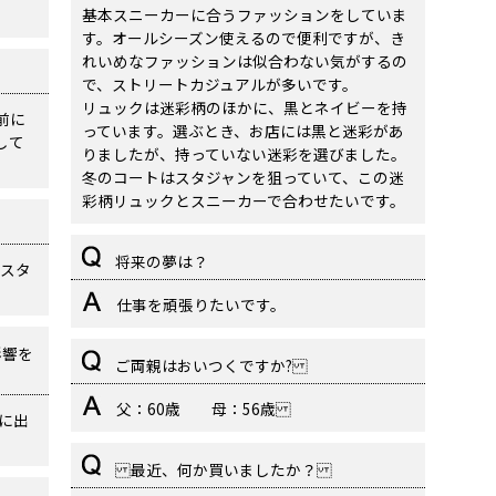
基本スニーカーに合うファッションをしていま
す。オールシーズン使えるので便利ですが、き
れいめなファッションは似合わない気がするの
で、ストリートカジュアルが多いです。
リュックは迷彩柄のほかに、黒とネイビーを持
前に
っています。選ぶとき、お店には黒と迷彩があ
して
りましたが、持っていない迷彩を選びました。
冬のコートはスタジャンを狙っていて、この迷
彩柄リュックとスニーカーで合わせたいです。
将来の夢は？
スタ
仕事を頑張りたいです。
影響を
ご両親はおいつくですか?
父：60歳 母：56歳
スに出
最近、何か買いましたか？