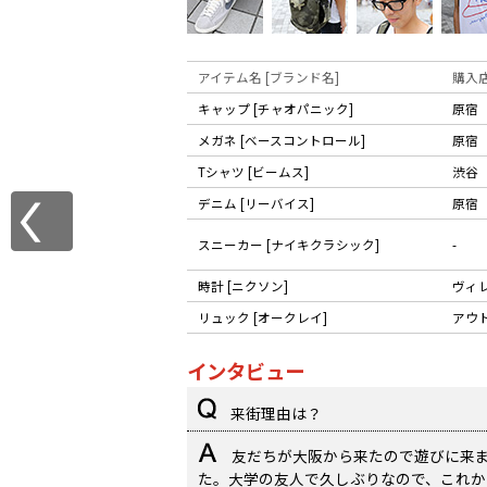
アイテム名 [ブランド名]
購入
キャップ [チャオパニック]
原宿
メガネ [ベースコントロール]
原宿
Tシャツ [ビームス]
渋谷
デニム [リーバイス]
原宿
スニーカー [ナイキクラシック]
-
時計 [ニクソン]
ヴィ
リュック [オークレイ]
アウ
インタビュー
来街理由は？
友だちが大阪から来たので遊びに来
た。大学の友人で久しぶりなので、これか