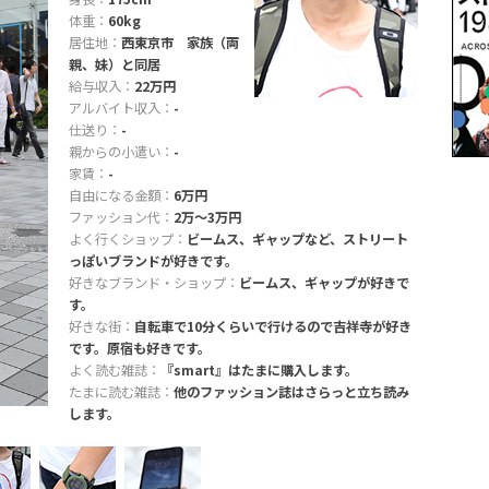
体重：
60kg
居住地：
西東京市 家族（両
親、妹）と同居
給与収入：
22万円
アルバイト収入：
-
仕送り：
-
親からの小遣い：
-
家賃：
-
自由になる金額：
6万円
ファッション代：
2万〜3万円
よく行くショップ：
ビームス、ギャップなど、ストリート
っぽいブランドが好きです。
好きなブランド・ショップ：
ビームス、ギャップが好きで
す。
好きな街：
自転車で10分くらいで行けるので吉祥寺が好き
です。原宿も好きです。
よく読む雑誌：
『smart』はたまに購入します。
たまに読む雑誌：
他のファッション誌はさらっと立ち読み
します。