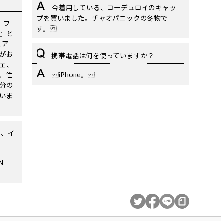
今着用している、コーデュロイのキャッ
プを買いました。チャオパニックの冬物で
、フ
す。
ス』と
ェア
がお
携帯電話は何を使っていますか？
ェ、
、住
iPhone。
分の
いま
行、イ
N
。