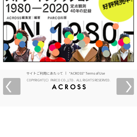
サイトご利用にあたって
"ACROSS" Terms of Use
COPYRIGHT(C）PARCO CO.,LTD．ALL RIGHTS RESERVED.