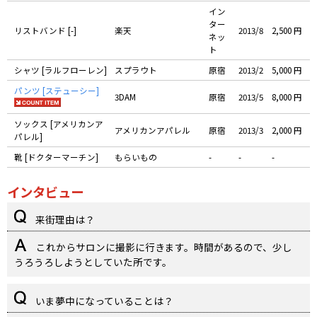
イン
ター
リストバンド [-]
楽天
2013/8
2,500 円
ネッ
ト
シャツ [ラルフローレン]
スプラウト
原宿
2013/2
5,000 円
パンツ [ステューシー]
3DAM
原宿
2013/5
8,000 円
ソックス [アメリカンア
アメリカンアパレル
原宿
2013/3
2,000 円
パレル]
靴 [ドクターマーチン]
もらいもの
-
-
-
インタビュー
来街理由は？
これからサロンに撮影に行きます。時間があるので、少し
うろうろしようとしていた所です。
いま夢中になっていることは？