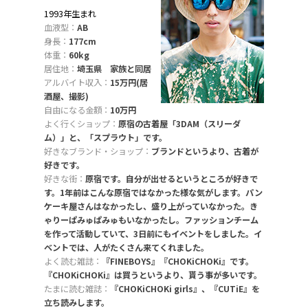
1993年生まれ
血液型：
AB
身長：
177cm
体重：
60kg
居住地：
埼玉県 家族と同居
アルバイト収入：
15万円(居
酒屋、撮影)
自由になる金額：
10万円
よく行くショップ：
原宿の古着屋「3DAM（スリーダ
ム）」と、「スプラウト」です。
好きなブランド・ショップ：
ブランドというより、古着が
好きです。
好きな街：
原宿です。自分が出せるというところが好きで
す。1年前はこんな原宿ではなかった様な気がします。パン
ケーキ屋さんはなかったし、盛り上がっていなかった。き
ゃりーぱみゅぱみゅもいなかったし。ファッションチーム
を作って活動していて、3日前にもイベントをしました。イ
ベントでは、人がたくさん来てくれました。
よく読む雑誌：
『FINEBOYS』『CHOKiCHOKi』です。
『CHOKiCHOKi』は買うというより、貰う事が多いです。
たまに読む雑誌：
『CHOKiCHOKi girls』、『CUTiE』を
立ち読みします。