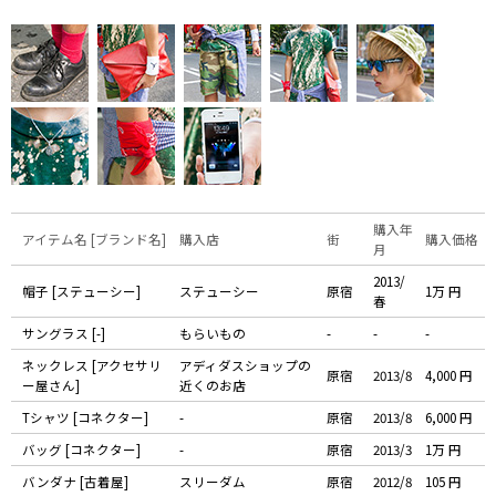
購入年
アイテム名 [ブランド名]
購入店
街
購入価格
月
2013/
帽子 [ステューシー]
ステューシー
原宿
1万 円
春
サングラス [-]
もらいもの
-
-
-
ネックレス [アクセサリ
アディダスショップの
原宿
2013/8
4,000 円
ー屋さん]
近くのお店
Tシャツ [コネクター]
-
原宿
2013/8
6,000 円
バッグ [コネクター]
-
原宿
2013/3
1万 円
バンダナ [古着屋]
スリーダム
原宿
2012/8
105 円