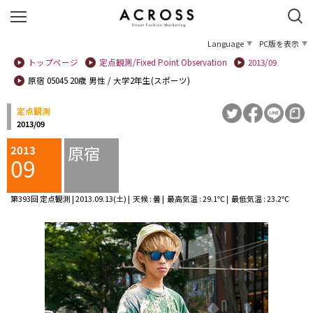
Language
PC版を表示
トップページ
定点観測/Fixed Point Observation
2013/09
原宿 05045 20歳 男性 / 大学2年生(スポーツ)
定点観測
2013/09
原宿
2013
09
第393回 定点観測 | 2013.09.13(土) | 天候 : 曇 | 最高気温 : 29.1℃ | 最低気温 : 23.2℃