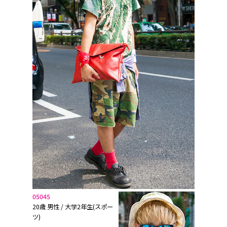
05045
20歳 男性 / 大学2年生(スポー
ツ)