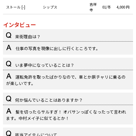
吉祥
ストール [-]
シップス
01/冬
4,000 円
寺
インタビュー
来街理由は？
仕事の写真を現像に出しに行くところです。
いま夢中になっていることは？
運転免許を取ったばかりなので、車とか原チャリに乗るの
が楽しいです。
何か悩んでいることはありますか？
髪を切ったらサルすぎ！ オバサンっぽくなったって言われ
ます。中村メイ子に似てるとか！
該当アイテムについて