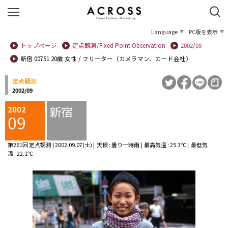
Language
PC版を表示
トップページ
定点観測/Fixed Point Observation
2002/09
新宿 00751 20歳 女性 / フリーター（カメラマン、カード会社）
定点観測
2002/09
新宿
2002
09
第261回 定点観測 | 2002.09.07(土) | 天候 : 曇り一時雨 | 最高気温 : 25.3℃ | 最低気
温 : 22.1℃