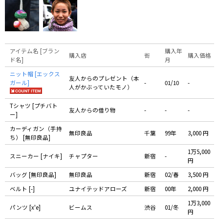
アイテム名 [ブラン
購入年
購入店
街
購入価格
ド名]
月
ニット帽 [エックス
友人からのプレゼント（本
ガール]
-
01/10
-
人がかぶっていたモノ）
Tシャツ [プチバト
友人からの借り物
-
-
-
ー]
カーディガン（手持
無印良品
千葉
99年
3,000 円
ち） [無印良品]
1万5,000
スニーカー [ナイキ]
チャプター
新宿
-
円
バッグ [無印良品]
無印良品
新宿
02/春
3,500 円
ベルト [-]
ユナイテッドアローズ
新宿
00年
2,000 円
1万3,000
パンツ [x'e]
ビームス
渋谷
01/冬
円