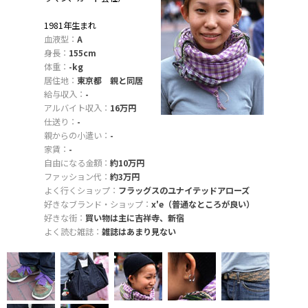
1981年生まれ
血液型：
A
身長：
155cm
体重：
-kg
居住地：
東京都 親と同居
給与収入：
-
アルバイト収入：
16万円
仕送り：
-
親からの小遣い：
-
家賃：
-
自由になる金額：
約10万円
ファッション代：
約3万円
よく行くショップ：
フラッグスのユナイテッドアローズ
好きなブランド・ショップ：
x'e（普通なところが良い）
好きな街：
買い物は主に吉祥寺、新宿
よく読む雑誌：
雑誌はあまり見ない