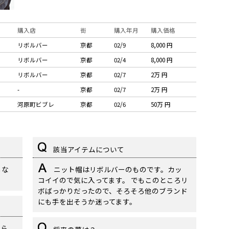
購入店
街
購入年月
購入価格
リボルバー
京都
02/9
8,000 円
リボルバー
京都
02/4
8,000 円
リボルバー
京都
02/7
2万 円
-
京都
02/7
2万 円
河原町ビブレ
京都
02/6
50万 円
該当アイテムについて
もな
ニット帽はリボルバーのものです。カッ
コイイので気に入ってます。 でもこのところリ
ボばっかりだったので、そろそろ他のブランド
にも手を出そうか迷ってます。
から。