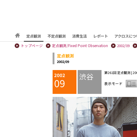
定点観測
不定点観測
消費生活
レポート
アクロスにつ
トップページ
定点観測/Fixed Point Observation
2002/09
定点観測
2002/09
第261回 定点観測 | 200
渋谷
2002
09
表示モード