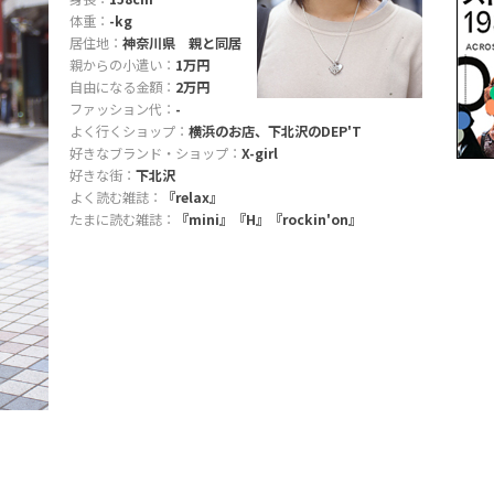
体重：
-kg
居住地：
神奈川県 親と同居
親からの小遣い：
1万円
自由になる金額：
2万円
ファッション代：
-
よく行くショップ：
横浜のお店、下北沢のDEP'T
好きなブランド・ショップ：
X-girl
好きな街：
下北沢
よく読む雑誌：
『relax』
たまに読む雑誌：
『mini』『H』『rockin'on』