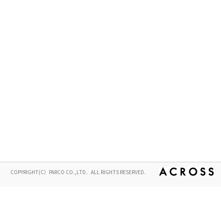
COPYRIGHT(C）PARCO CO.,LTD．ALL RIGHTS RESERVED.