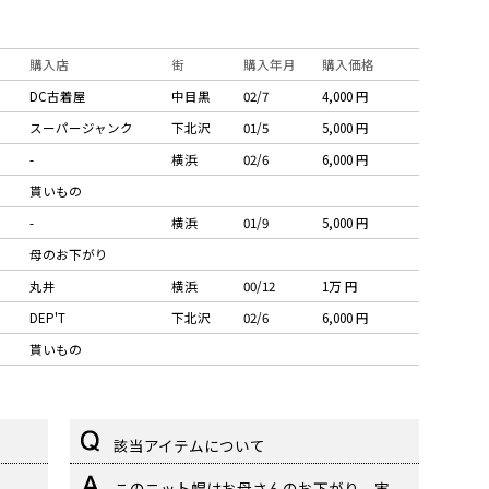
購入店
街
購入年月
購入価格
DC古着屋
中目黒
02/7
4,000 円
スーパージャンク
下北沢
01/5
5,000 円
-
横浜
02/6
6,000 円
貰いもの
-
横浜
01/9
5,000 円
母のお下がり
丸井
横浜
00/12
1万 円
DEP'T
下北沢
02/6
6,000 円
貰いもの
該当アイテムについて
このニット帽はお母さんのお下がり。実