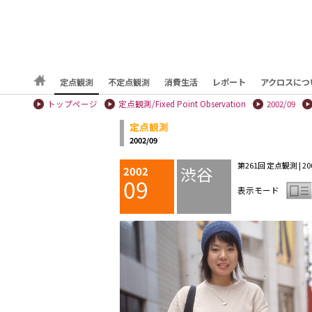
定点観測
不定点観測
消費生活
レポート
アクロスにつ
トップページ
定点観測/Fixed Point Observation
2002/09
定点観測
2002/09
第261回 定点観測 | 200
渋谷
2002
09
表示モード