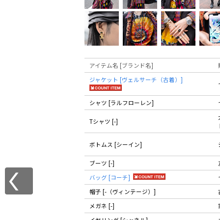
アイテム名 [ブランド名]
ジャケット [ヴェルサーチ（古着）]
シャツ [ラルフローレン]
Tシャツ [-]
ボトムス [シーイン]
ブーツ [-]
バッグ [コーチ]
帽子 [-（ヴィンテージ）]
メガネ [-]
イヤリング [シャネル]