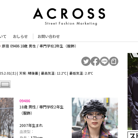
いて
おしらせ
お問い合わせ
原宿 09486 18歳 男性 / 専門学校2年生（服飾）
.2.01(土) | 天候 : 晴後曇 | 最高気温 : 12.2℃ | 最低気温 : 2.8℃
09486
18歳 男性 / 専門学校2年生
（服飾）
2007年生まれ
血液型：
身長：
173cm