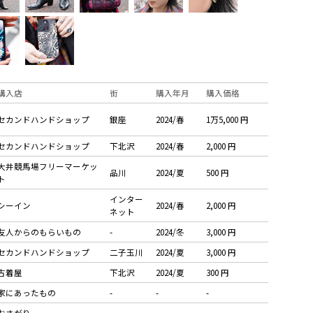
購入店
街
購入年月
購入価格
セカンドハンドショップ
銀座
2024/春
1万5,000 円
セカンドハンドショップ
下北沢
2024/春
2,000 円
大井競馬場フリーマーケッ
品川
2024/夏
500 円
ト
インター
シーイン
2024/春
2,000 円
ネット
友人からのもらいもの
-
2024/冬
3,000 円
セカンドハンドショップ
二子玉川
2024/夏
3,000 円
古着屋
下北沢
2024/夏
300 円
家にあったもの
-
-
-
おさがり
-
-
-