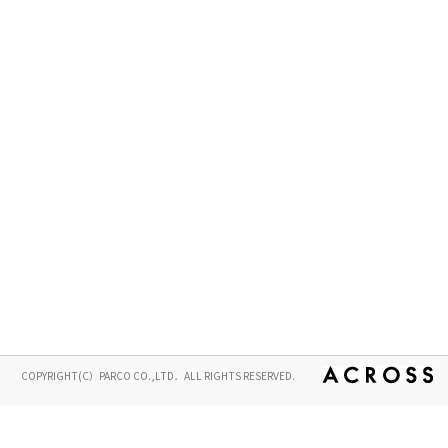
COPYRIGHT(C）PARCO CO.,LTD．ALL RIGHTS RESERVED.