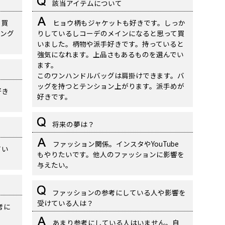
該当アイテムについて
を買
ヒョウ柄もジャケットも好きです。しっか
ング
りしているしコーデのメインになると思って買
いました。柄物や派手好きです。持っていると
強気になれます。上品さもあるものを選んでい
ます。
このワンハンドルバッグは肩掛けできます。バ
ッグを持つとテンション上がります。派手めが
好き
好きです。
将来の夢は？
ファッション関係。インスタやYouTube
てい
もやりたいです。他人のファッションに影響を
与えたい。
ファッションの参考にしている人や影響を
受けている人は？
考に
あまり参考にしている人はいません。自