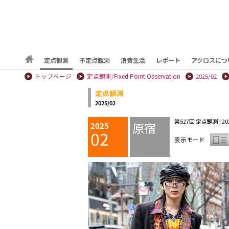
定点観測
不定点観測
消費生活
レポート
アクロスにつ
トップページ
定点観測/Fixed Point Observation
2025/02
定点観測
2025/02
第527回 定点観測 | 2025
原宿
2025
02
表示モード