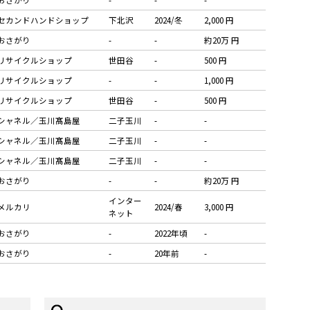
セカンドハンドショップ
下北沢
2024/冬
2,000 円
おさがり
-
-
約20万 円
リサイクルショップ
世田谷
-
500 円
リサイクルショップ
-
-
1,000 円
リサイクルショップ
世田谷
-
500 円
シャネル／玉川髙島屋
二子玉川
-
-
シャネル／玉川髙島屋
二子玉川
-
-
シャネル／玉川髙島屋
二子玉川
-
-
おさがり
-
-
約20万 円
インター
メルカリ
2024/春
3,000 円
ネット
おさがり
-
2022年頃
-
おさがり
-
20年前
-