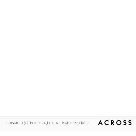
COPYRIGHT(C）PARCO CO.,LTD．ALL RIGHTS RESERVED.