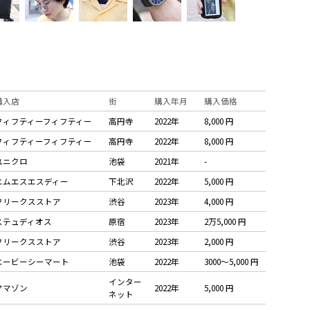
購入店
街
購入年月
購入価格
フィフティーフィフティー
高円寺
2022年
8,000 円
フィフティーフィフティー
高円寺
2022年
8,000 円
ユニクロ
池袋
2021年
-
エムエスエスディー
下北沢
2022年
5,000 円
フリークスストア
渋谷
2023年
4,000 円
ステュディオス
原宿
2023年
2万5,000 円
フリークスストア
渋谷
2023年
2,000 円
エービーシーマート
池袋
2022年
3000〜5,000 円
インター
アマゾン
2022年
5,000 円
ネット