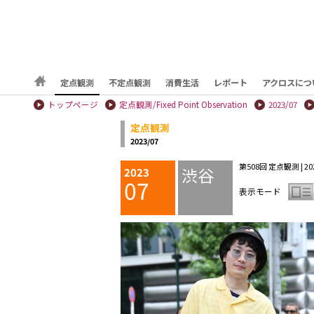
定点観測
不定点観測
消費生活
レポート
アクロスにつ
トップページ
定点観測/Fixed Point Observation
2023/07
定点観測
2023/07
第508回 定点観測 | 202
渋谷
2023
07
表示モード