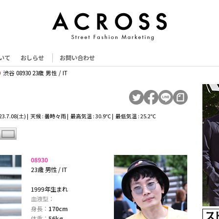
いて
おしらせ
お問い合わせ
渋谷 08930 23歳 男性 / IT
3.7.08(土) | 天候 : 曇時々雨 | 最高気温 : 30.9℃ | 最低気温 : 25.2℃
08930
23歳 男性 / IT
1999年生まれ
血液型：
身長：
170cm
体重：
56kg