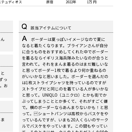
ステュディオス
原宿
2022年
1万 円
該当アイテムについて
みん
ボーダーは夏っぽいイメージなので夏に
なると着たくなります。ブライアンさんが自分
に合うものをおすすめしてくれた中でボーダー
を着るならイギリス海兵隊みたいなのが合うと
言われて。それをまんま着るのはまだ難しいな
と思ってボーダー1枚で着るより何か重ねるの
あと
がいいかなと思いました。ボーダーを選んだの
ずっ
は1枚ストライプシャツを持っているのですが
。お
ストライプだと同じのを着ている人が多いかな
と思って。UNIQLO（ユニクロ）とかも街でか
ぶってしまうこととか多くて、それがすごく嫌
で。横のボーダーならあんまりないかも！と思
って。 ショートパンツは高校からバスケをや
しま
っているんですが、いまも20人くらいのサーク
ルでバスケをやっています。この間もやってい