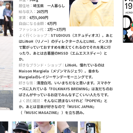
居住地：
埼玉県 一人暮らし
給与収入：
20万円
家賃：
6万5,000円
自由になる金額：
6万円
ファッション代：
2万〜3万円
よく行くショップ：
STUDIOUS（ステュディオス）。あと
はLiNoH（リノー）のディレクターさんとLINE、インスタ
で繋がっていておすすめを教えてくれるのでそれを見に行
ったり、あとは古着屋のMSSD（エムエススディー）と
か。
好きなブランド・ショップ：
LiNoH。憧れているのは
Maison Margiela（メゾンマルジェラ）。香水も
Margielaのレイジーサンデーモーニングです。
好きな街：
清澄白河。いいまちだなと思います。スマホケ
ースに入れている「FOLKWAYS BREWING」は友だちのお
ばさんがやっているお店でみんなすごくいい人たちです。
よく読む雑誌：
そんなに読まないけれど『POPEYE』と
か。あとは音楽が好きなので『MUSIC JAPAN』
（『MUSIC MAGAZINE』 ）を立ち読み。