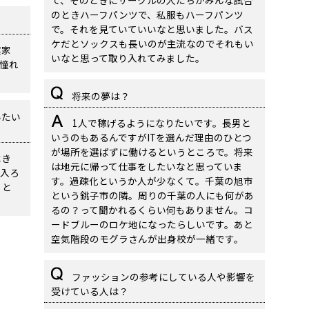
て、そのときにサークルの人たちがみんな試合
のときハーフパンツで、私服もハーフパンツ
で。それを見ていていいなと思いました。バス
ケだとソックスも長いのが主流なのでそれもい
実家
いなと思って取り入れてみました。
憧れ
将来の夢は？
いたい
1人で稼げるようになりたいです。長男と
いうのもあるんですがITを選んだ理由のひとつ
が場所を選ばずに働けるというところで。将来
べき
は地元に帰って仕事をしたいなと思っていま
入ろ
す。過疎化というか人が少なくて。千葉の旭市
」と
という銚子市の隣。周りの千葉の人にも何があ
るの？って聞かれるくらい何もありません。コ
ードブルーのロケ地になったらしいです。あと
空気階段のモグラさんが出身校が一緒です。
ファッションの参考にしている人や影響を
受けている人は？